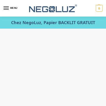
MENU
0
Chez NegoLuz, Papier BACKLIT GRATUIT