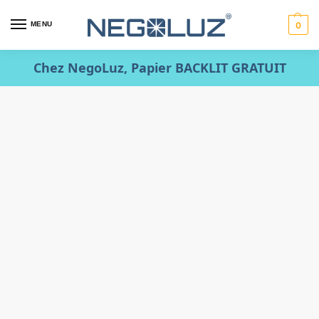
MENU
0
Chez NegoLuz, Papier BACKLIT GRATUIT