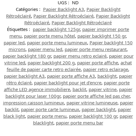
UGS :
ND
Catégories :
Papier Backlight A3
,
Papier Backlight
Rétroéclairé
,
Papier Backlight Rétroéclairé
,
Papier Backlight
Rétroéclairé
,
Papier Backlight Rétroéclairé
Étiquettes :
papier backlight 125gr
,
papier imprimer porte
menu
,
papier porte menu hôtel
,
papier backlight 150 gr
,
papier led
,
papier porte menu lumineux
,
Papier backlight 150
microns
,
papier menu led
,
papier porte menu restaurant
,
papier backlight 180 gr
,
papier menu retro eclairé
,
papier pour
vitrine led
,
papier backlight 200 g
,
papier porte affiche
,
achat
feuille de papier carte retro eclairée
,
papier retro eclairage
,
papier backlight A3
,
papier porte affiche A3
,
backlight
,
papier
rétro éclairé
,
papier backlight pour jet d'encre
,
papier porte
affiche LED agence immobiliere
,
backlit
,
papier vitrine
,
papier
backlight pour laser 100gr
,
papier porte affiche led pas cher
,
impression caisson lumineux
,
papier vitrine lumineuse
,
papier
backlit
,
papier porte carte lumineux
,
papier backlight
,
papier
black light
,
papier porte menu
,
papier backlight 100 gr
,
papier
blacklight
,
papier porte menu bar