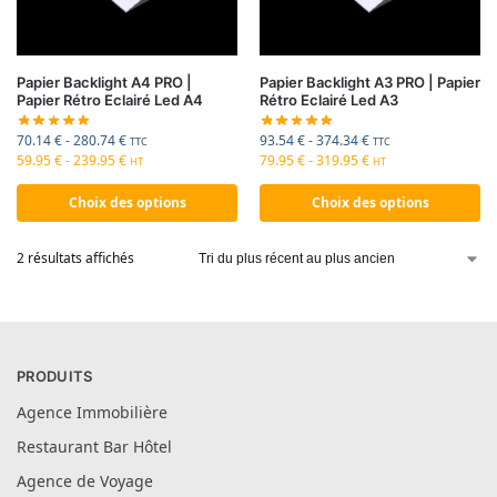
Papier Backlight A4 PRO |
Papier Backlight A3 PRO | Papier
Papier Rétro Eclairé Led A4
Rétro Eclairé Led A3
70.14
€
-
280.74
€
93.54
€
-
374.34
€
TTC
TTC
59.95
€
-
239.95
€
79.95
€
-
319.95
€
HT
HT
Choix des options
Choix des options
2 résultats affichés
PRODUITS
Agence Immobilière
Restaurant Bar Hôtel
Agence de Voyage