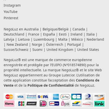
Instagram
YouTube
Pinterest
NegoLuz en
Australia
|
Belgique/België
|
Canada
|
Deutschland
|
France
|
España
|
Eesti
|
Ireland
|
Italia
|
Latvija
|
Lietuva
|
Luxembourg
|
Malta
|
México
|
Nederland
|
New Zealand
|
Norge
|
Österreich
|
Portugal
|
Suisse/Schweiz
|
Suomi
|
United Kingdom
|
United States
NegoLuz® est une marque de commerce européenne
enregistrée et protégée par l’EUIPO (Nº018574890) pour la
propriété intellectuelle. La marque NegoLuz® et le site Web
NegoLuz appartiennent au Groupe Lutecior. L’utilisation de
cette application constitue l’acceptation des
Conditions de
Vente
et de la
Politique de Confidentialité
de NegoLuz.