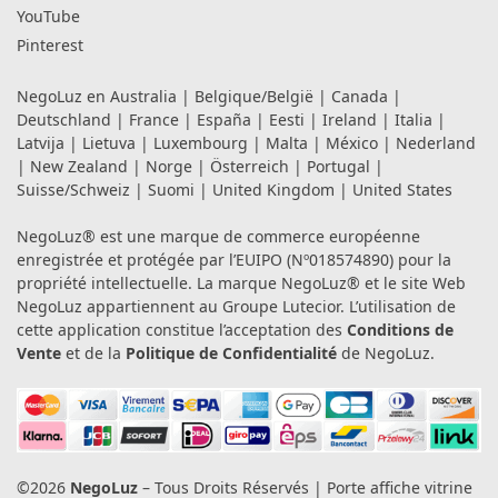
YouTube
Pinterest
NegoLuz en
Australia
|
Belgique/België
|
Canada
|
Deutschland
|
France
|
España
|
Eesti
|
Ireland
|
Italia
|
Latvija
|
Lietuva
|
Luxembourg
|
Malta
|
México
|
Nederland
|
New Zealand
|
Norge
|
Österreich
|
Portugal
|
Suisse/Schweiz
|
Suomi
|
United Kingdom
|
United States
NegoLuz® est une marque de commerce européenne
enregistrée et protégée par l’EUIPO (Nº018574890) pour la
propriété intellectuelle. La marque NegoLuz® et le site Web
NegoLuz appartiennent au Groupe Lutecior. L’utilisation de
cette application constitue l’acceptation des
Conditions de
Vente
et de la
Politique de Confidentialité
de NegoLuz.
©2026
NegoLuz
– Tous Droits Réservés | Porte affiche vitrine