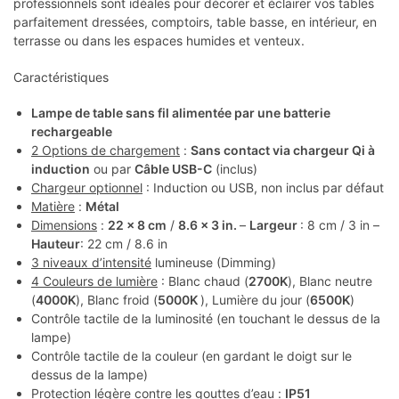
professionnels sont idéales pour décorer et éclairer vos tables
parfaitement dressées, comptoirs, table basse, en intérieur, en
terrasse ou dans les espaces humides et venteux.
Caractéristiques
Lampe de table sans fil alimentée par une batterie
rechargeable
2 Options de chargement
:
Sans contact via chargeur Qi à
induction
ou par
Câble USB-C
(inclus)
Chargeur optionnel
: Induction ou USB, non inclus par défaut
Matière
:
Métal
Dimensions
:
22 x 8 cm
/
8.6 x 3 in.
–
Largeur
: 8 cm / 3 in –
Hauteur
: 22 cm / 8.6 in
3 niveaux d’intensité
lumineuse (Dimming)
4 Couleurs de lumière
: Blanc chaud (
2700K
), Blanc neutre
(
4000K
), Blanc froid (
5000K
), Lumière du jour (
6500K
)
Contrôle tactile de la luminosité (en touchant le dessus de la
lampe)
Contrôle tactile de la couleur (en gardant le doigt sur le
dessus de la lampe)
Protection légère contre les gouttes d’eau :
IP51