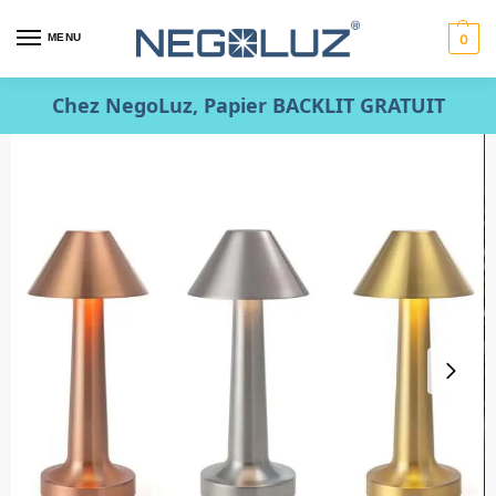
MENU
0
Chez NegoLuz, Papier BACKLIT GRATUIT