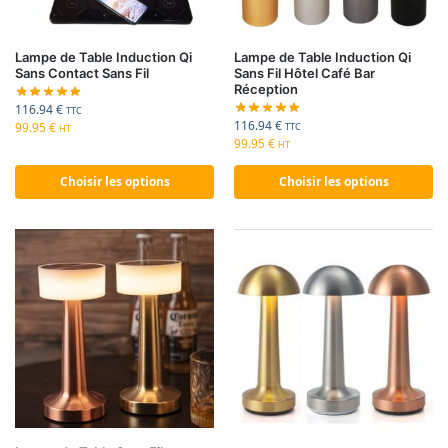
Lampe de Table Induction Qi
Lampe de Table Induction Qi
Sans Contact Sans Fil
Sans Fil Hôtel Café Bar
Réception
116.94
€
TTC
116.94
€
99.95
€
TTC
HT
99.95
€
HT
Choisir les options
Choisir les options