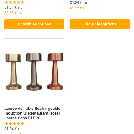
81.84
€
TTC
81.84
€
69.95
€
TTC
HT
69.95
€
HT
Choisir les options
Choisir les options
Lampe de Table Rechargeable
Induction Qi Restaurant Hôtel
Lampe Sans Fil PRO
81.84
€
TTC