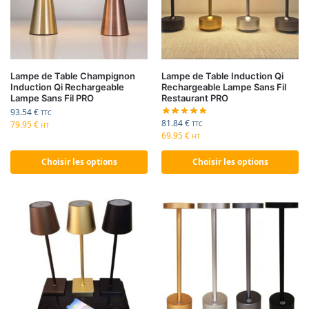
Lampe de Table Champignon
Lampe de Table Induction Qi
Induction Qi Rechargeable
Rechargeable Lampe Sans Fil
Lampe Sans Fil PRO
Restaurant PRO
93.54
€
TTC
81.84
€
79.95
€
TTC
HT
69.95
€
HT
Choisir les options
Choisir les options