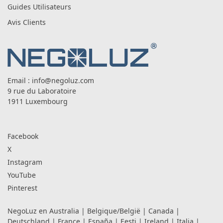
Guides Utilisateurs
Avis Clients
Email :
info@negoluz.com
9 rue du Laboratoire
1911 Luxembourg
Facebook
X
Instagram
YouTube
Pinterest
NegoLuz en
Australia
|
Belgique/België
|
Canada
|
Deutschland
|
France
|
España
|
Eesti
|
Ireland
|
Italia
|