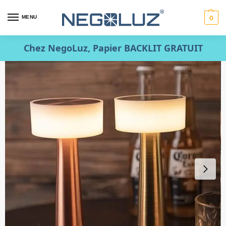
MENU
0
Chez NegoLuz, Papier BACKLIT GRATUIT