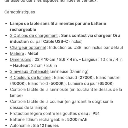
terrasse ou dans les espaces humides et venteux.
Caractéristiques
Lampe de table sans fil alimentée par une batterie
rechargeable
2 Options de chargement
:
Sans contact via chargeur Qi à
induction
ou par
Câble USB-C
(inclus)
Chargeur optionnel
: Induction ou USB, non inclus par défaut
Matière
:
Métal
Dimensions
:
22 x 10 cm
/
8.6 x 4 in.
–
Largeur
: 10 cm / 4 in
–
Hauteur
: 22 cm / 8.6 in
3 niveaux d’intensité
lumineuse (Dimming)
4 Couleurs de lumière
: Blanc chaud (
2700K
), Blanc neutre
(
4000K
), Blanc froid (
5000K
), Lumière du jour (
6500K
)
Contrôle tactile de la luminosité (en touchant le dessus de la
lampe)
Contrôle tactile de la couleur (en gardant le doigt sur le
dessus de la lampe)
Protection légère contre les gouttes d’eau :
IP51
Batterie lithium rechargeable :
5200 mAh
Autonomie :
8 à 12 heures