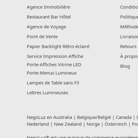
Agence Immobilière
Conditio
Restaurant Bar Hôtel
Politiqu
Agence de Voyage
Méthode
Point de Vente
Livraiso
Papier Backlight Rétro-éclairé
Retours
Service Impression Affiche
À propo
Porte-Affiches Vitrine LED
Blog
Porte-Menus Lumineux
Lampes de Table sans Fil
Lettres Lumineuses
NegoLuz en
Australia
|
Belgique/België
|
Canada
|
Nederland
|
New Zealand
|
Norge
|
Österreich
|
Po
NegoLuz® est une marque de commerce européenne en