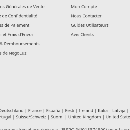
ns Générales de Vente
Mon Compte
e de Confidentialité
Nous Contacter
s de Paiement
Guides Utilisateurs
n et Frais d’Envoi
Avis Clients
 & Remboursements
s de NegoLuz
Deutschland
|
France
|
España
|
Eesti
|
Ireland
|
Italia
|
Latvija
|
rtugal
|
Suisse/Schweiz
|
Suomi
|
United Kingdom
|
United State
registrée et protégée par l’EUIPO (Nº018574890) pour la propri