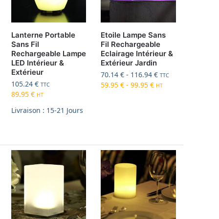
Lanterne Portable
Etoile Lampe Sans
Sans Fil
Fil Rechargeable
Rechargeable Lampe
Eclairage Intérieur &
LED Intérieur &
Extérieur Jardin
Extérieur
70.14
€
-
116.94
€
TTC
105.24
€
59.95
€
-
99.95
€
TTC
HT
89.95
€
HT
Livraison : 15-21 Jours