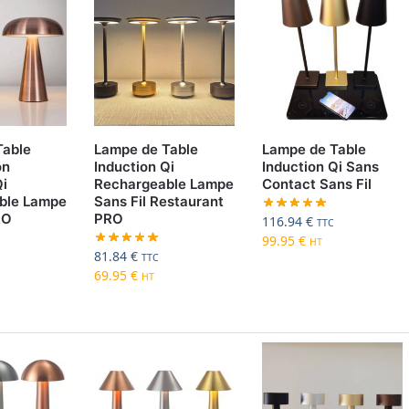
Table
Lampe de Table
Lampe de Table
on
Induction Qi
Induction Qi Sans
Qi
Rechargeable Lampe
Contact Sans Fil
ble Lampe
Sans Fil Restaurant
RO
PRO
116.94
€
TTC
99.95
€
HT
81.84
€
TTC
69.95
€
HT