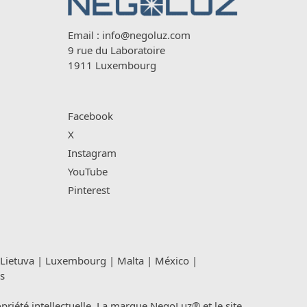
Email :
info@negoluz.com
9 rue du Laboratoire
1911 Luxembourg
Facebook
X
Instagram
YouTube
Pinterest
Lietuva
|
Luxembourg
|
Malta
|
México
|
s
été intellectuelle. La marque NegoLuz® et le site