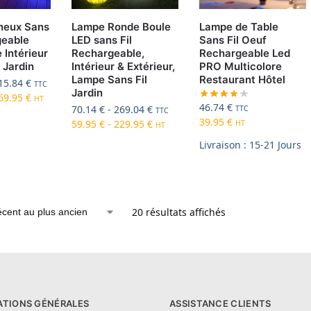
neux Sans
Lampe Ronde Boule
Lampe de Table
geable
LED sans Fil
Sans Fil Oeuf
 Intérieur
Rechargeable,
Rechargeable Led
 Jardin
Intérieur & Extérieur,
PRO Multicolore
Lampe Sans Fil
Restaurant Hôtel
15.84
€
TTC
Jardin
69.95
€
HT
46.74
€
70.14
€
-
269.04
€
TTC
TTC
39.95
€
59.95
€
-
229.95
€
HT
HT
Livraison : 15-21 Jours
20 résultats affichés
ATIONS GÉNÉRALES
ASSISTANCE CLIENTS