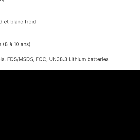
 et blanc froid
 (8 à 10 ans)
oHs, FDS/MSDS, FCC, UN38.3 Lithium batteries