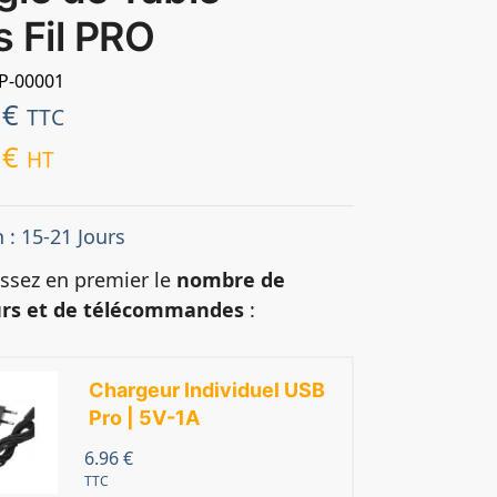
 Fil PRO
MP-00001
4
€
TTC
5
€
HT
n : 15-21 Jours
issez en premier le
nombre de
rs et de télécommandes
:
Chargeur Individuel USB
Pro | 5V-1A
6.96
€
TTC