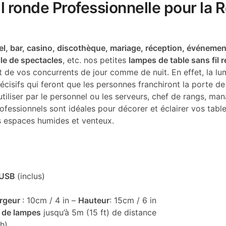
l ronde Professionnelle pour la R
el, bar, casino, discothèque, mariage, réception, événementi
lle de spectacles
, etc. nos petites
lampes de table sans fil 
t de vos concurrents de jour comme de nuit. En effet, la lu
isifs qui feront que les personnes franchiront la porte de 
iliser par le personnel ou les serveurs, chef de rangs, mana
ofessionnels sont idéales pour décorer et éclairer vos tabl
es espaces humides et venteux.
e USB
(inclus)
rgeur
: 10cm / 4 in –
Hauteur
: 15cm / 6 in
 de lampes
jusqu’à 5m (15 ft) de distance
h)