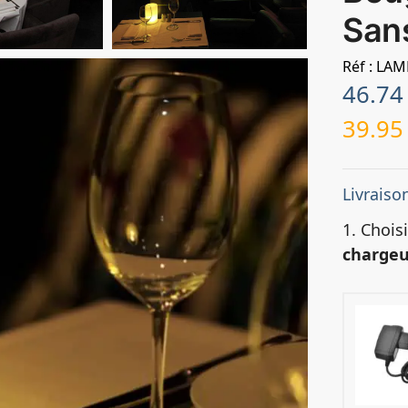
Sans
Réf : LA
46.7
39.9
Livraiso
1. Chois
chargeu