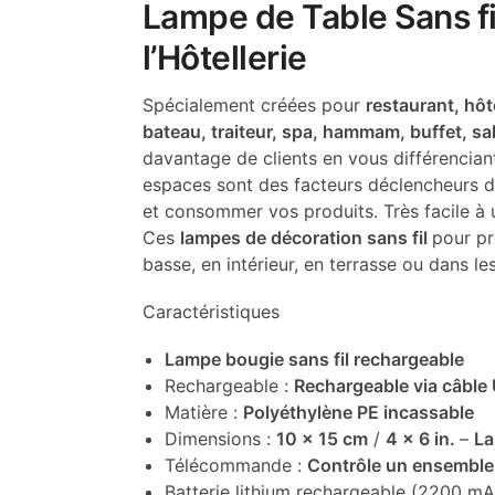
Lampe de Table Sans fi
l’Hôtellerie
Spécialement créées pour
restaurant, hôt
bateau, traiteur, spa, hammam, buffet, sa
davantage de clients en vous différencian
espaces sont des facteurs déclencheurs déc
et consommer vos produits. Très facile à ut
Ces
lampes de décoration sans fil
pour pr
basse, en intérieur, en terrasse ou dans l
Caractéristiques
Lampe bougie sans fil rechargeable
Rechargeable :
Rechargeable via câbl
Matière :
Polyéthylène PE incassable
Dimensions :
10 x 15 cm
/
4 x 6 in.
–
La
Télécommande :
Contrôle un ensemble
Batterie lithium rechargeable (2200 mA