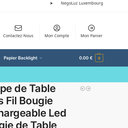
➤
NegoLuz Luxembourg
Contactez-Nous
Mon Compte
Mon Panier
Papier Backlight
0.00
€
0
pe de Table
 Fil Bougie
hargeable Led
gie de Table