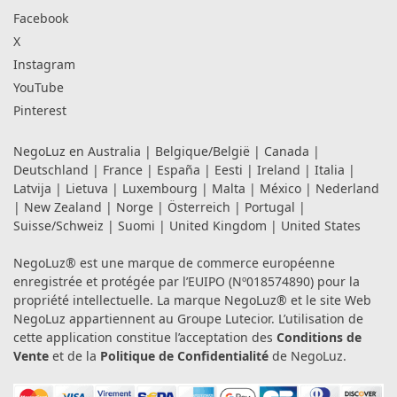
Facebook
X
Instagram
YouTube
Pinterest
NegoLuz en
Australia
|
Belgique/België
|
Canada
|
Deutschland
|
France
|
España
|
Eesti
|
Ireland
|
Italia
|
Latvija
|
Lietuva
|
Luxembourg
|
Malta
|
México
|
Nederland
|
New Zealand
|
Norge
|
Österreich
|
Portugal
|
Suisse/Schweiz
|
Suomi
|
United Kingdom
|
United States
NegoLuz® est une marque de commerce européenne
enregistrée et protégée par l’EUIPO (Nº018574890) pour la
propriété intellectuelle. La marque NegoLuz® et le site Web
NegoLuz appartiennent au Groupe Lutecior. L’utilisation de
cette application constitue l’acceptation des
Conditions de
Vente
et de la
Politique de Confidentialité
de NegoLuz.