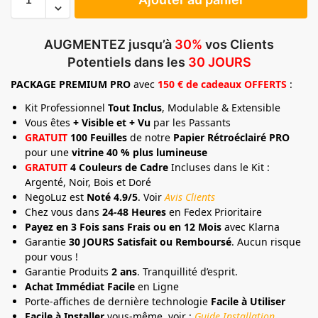
AUGMENTEZ jusqu’à
30%
vos Clients
Potentiels dans les
30 JOURS
PACKAGE
PREMIUM
PRO
avec
150 € de cadeaux OFFERTS
:
Kit Professionnel
Tout Inclus
, Modulable & Extensible
Vous êtes
+ Visible et + Vu
par les Passants
GRATUIT
100 Feuilles
de notre
Papier Rétroéclairé PRO
pour une
vitrine 40 % plus lumineuse
GRATUIT
4 Couleurs de Cadre
Incluses dans le Kit :
Argenté, Noir, Bois et Doré
NegoLuz est
Noté 4.9/5
. Voir
Avis Clients
Chez vous dans
24-48 Heures
en Fedex Prioritaire
Payez en 3 Fois sans Frais ou en 12 Mois
avec Klarna
Garantie
30 JOURS Satisfait ou Remboursé
. Aucun risque
pour vous !
Garantie Produits
2 ans
. Tranquillité d’esprit.
Achat Immédiat Facile
en Ligne
Porte-affiches de dernière technologie
Facile à Utiliser
Facile à Installer
vous-même, voir :
Guide Installation