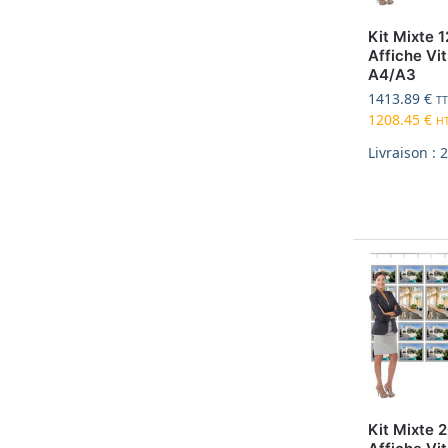
Kit Mixte 1
Affiche Vit
A4/A3
1413.89
€
T
1208.45
€
H
Livraison : 
Kit Mixte 