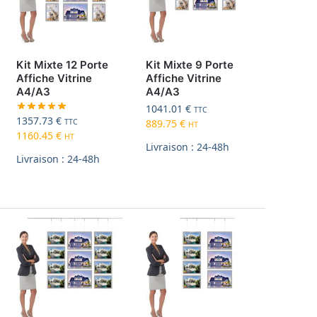
Kit Mixte 12 Porte
Kit Mixte 9 Porte
Affiche Vitrine
Affiche Vitrine
A4/A3
A4/A3
1041.01
€
TTC
1357.73
€
TTC
889.75
€
HT
1160.45
€
HT
Livraison : 24-48h
Livraison : 24-48h