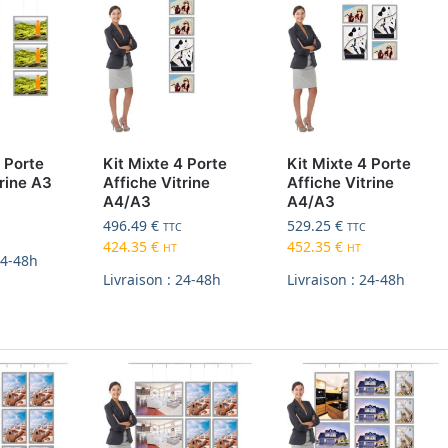
6 Porte
Kit Mixte 4 Porte
Kit Mixte 4 Porte
trine A3
Affiche Vitrine
Affiche Vitrine
A4/A3
A4/A3
496.49
€
529.25
€
TTC
TTC
424.35
€
452.35
€
HT
HT
24-48h
Livraison : 24-48h
Livraison : 24-48h