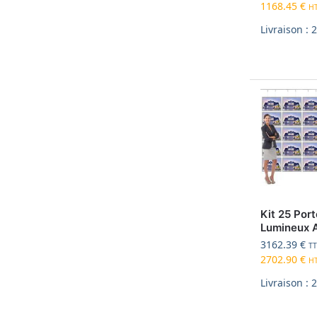
1168.45
€
H
Livraison : 
Kit 25 Port
Lumineux 
3162.39
€
T
2702.90
€
H
Livraison : 