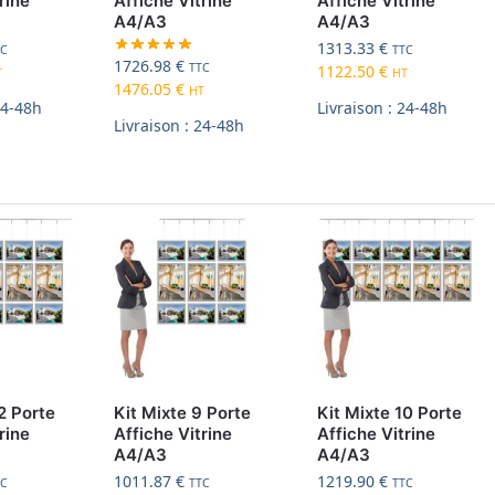
rine
Affiche Vitrine
Affiche Vitrine
A4/A3
A4/A3
1313.33
€
TC
TTC
1726.98
€
TTC
1122.50
€
T
HT
1476.05
€
HT
24-48h
Livraison : 24-48h
Livraison : 24-48h
2 Porte
Kit Mixte 9 Porte
Kit Mixte 10 Porte
rine
Affiche Vitrine
Affiche Vitrine
A4/A3
A4/A3
1011.87
€
1219.90
€
TC
TTC
TTC