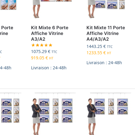
9 Porte
Kit Mixte 6 Porte
Kit Mixte 11 Porte
rine
Affiche Vitrine
Affiche Vitrine
A3/A2
A4/A3/A2
1443.25
€
TTC
1075.29
€
TC
TTC
1233.55
€
HT
919.05
€
T
HT
Livraison : 24-48h
24-48h
Livraison : 24-48h