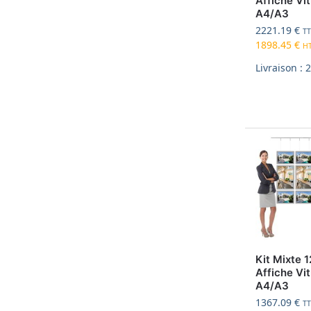
Affiche Vit
A4/A3
2221.19
€
T
1898.45
€
H
Livraison : 
Kit Mixte 1
Affiche Vit
A4/A3
1367.09
€
T