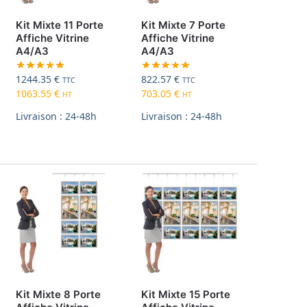
Kit Mixte 11 Porte
Kit Mixte 7 Porte
Affiche Vitrine
Affiche Vitrine
A4/A3
A4/A3
1244.35
€
822.57
€
TTC
TTC
1063.55
€
703.05
€
HT
HT
Livraison : 24-48h
Livraison : 24-48h
Kit Mixte 8 Porte
Kit Mixte 15 Porte