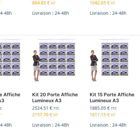
864.85
€
1042.65
€
T
HT
HT
24-48h
Livraison : 24-48h
Livraison : 24-48h
e Affiche
Kit 20 Porte Affiche
Kit 15 Porte Affiche
A3
Lumineux A3
Lumineux A3
2524.51
€
1885.05
€
TC
TTC
TTC
2157.70
€
1611.15
€
T
HT
HT
24-48h
Livraison : 24-48h
Livraison : 24-48h