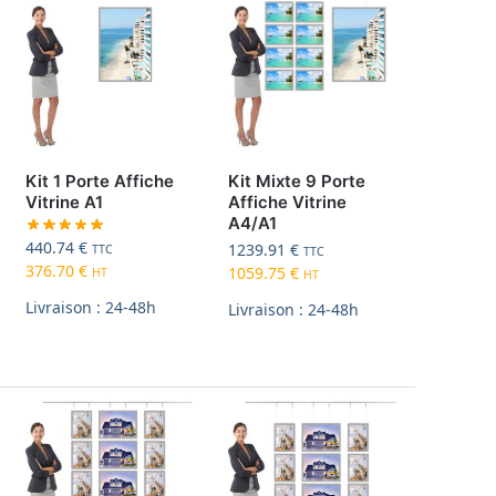
Kit 1 Porte Affiche
Kit Mixte 9 Porte
Vitrine A1
Affiche Vitrine
A4/A1
440.74
€
1239.91
€
TTC
TTC
376.70
€
1059.75
€
HT
HT
Livraison : 24-48h
Livraison : 24-48h