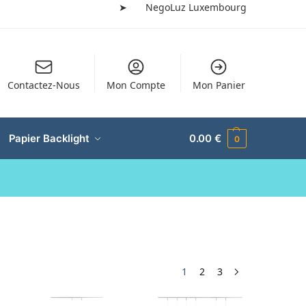
➤
NegoLuz Luxembourg
Contactez-Nous
Mon Compte
Mon Panier
Papier Backlight
0.00
€
0
1
2
3