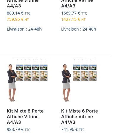
Affiche Vitrine
Affiche Vitrine
A4/A3
A4/A3
889.14
€
1669.77
€
TTC
TTC
759.95
€
1427.15
€
HT
HT
Livraison : 24-48h
Livraison : 24-48h
Kit Mixte 8 Porte
Kit Mixte 6 Porte
Affiche Vitrine
Affiche Vitrine
A4/A3
A4/A3
983.79
€
741.96
€
TTC
TTC