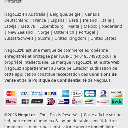
Pinterest
NegoLuz en
Australia
|
Belgique/België
|
Canada
|
Deutschland
|
France
|
España
|
Eesti
|
Ireland
|
Italia
|
Latvija
|
Lietuva
|
Luxembourg
|
Malta
|
México
|
Nederland
|
New Zealand
|
Norge
|
Österreich
|
Portugal
|
Suisse/Schweiz
|
Suomi
|
United Kingdom
|
United States
NegoLuz® est une marque de commerce européenne
enregistrée et protégée par l’EUIPO (Nº018574890) pour la
propriété intellectuelle. La marque NegoLuz® et le site Web
NegoLuz appartiennent au Groupe Lutecior. L’utilisation de
cette application constitue l’acceptation des
Conditions de
Vente
et de la
Politique de Confidentialité
de NegoLuz.
©2026
NegoLuz
– Tous Droits Réservés | Porte affiche vitrine
led, porte menu lumineux & lampe de table sans fil, lettres
lumineuses, papier backlight, vitrine agence immobilière,