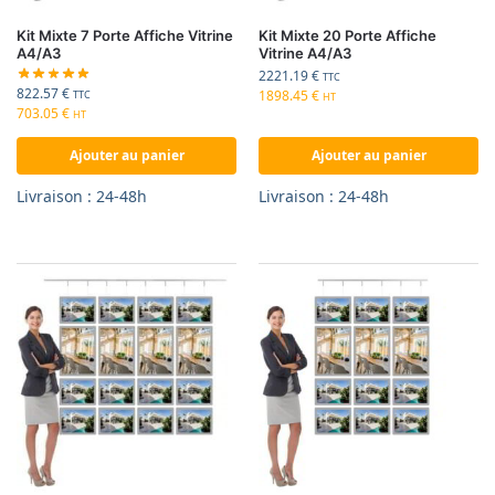
Kit Mixte 7 Porte Affiche Vitrine
Kit Mixte 20 Porte Affiche
A4/A3
Vitrine A4/A3
2221.19
€
TTC
822.57
€
1898.45
€
TTC
HT
703.05
€
HT
Ajouter au panier
Ajouter au panier
Livraison : 24-48h
Livraison : 24-48h