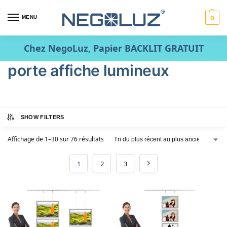
MENU
0
Chez NegoLuz, Papier BACKLIT GRATUIT
porte affiche lumineux
SHOW FILTERS
Affichage de 1–30 sur 76 résultats
1
2
3