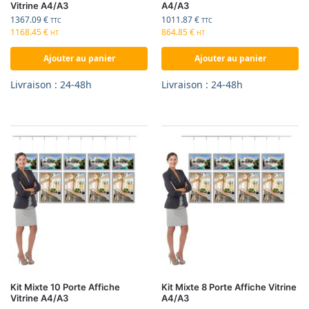
Vitrine A4/A3
A4/A3
1367.09
€
1011.87
€
TTC
TTC
1168.45
€
864.85
€
HT
HT
Ajouter au panier
Ajouter au panier
Livraison : 24-48h
Livraison : 24-48h
Kit Mixte 10 Porte Affiche
Kit Mixte 8 Porte Affiche Vitrine
Vitrine A4/A3
A4/A3