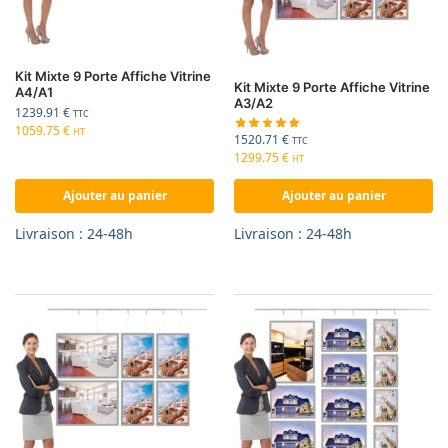
Kit Mixte 9 Porte Affiche Vitrine
Kit Mixte 9 Porte Affiche Vitrine
A4/A1
A3/A2
1239.91
€
TTC
1059.75
€
HT
1520.71
€
TTC
1299.75
€
HT
Ajouter au panier
Ajouter au panier
Livraison : 24-48h
Livraison : 24-48h