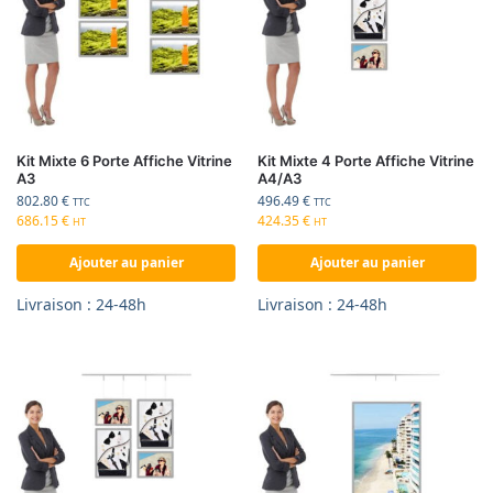
Kit Mixte 6 Porte Affiche Vitrine
Kit Mixte 4 Porte Affiche Vitrine
A3
A4/A3
802.80
€
496.49
€
TTC
TTC
686.15
€
424.35
€
HT
HT
Ajouter au panier
Ajouter au panier
Livraison : 24-48h
Livraison : 24-48h