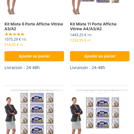
Kit Mixte 6 Porte Affiche Vitrine
Kit Mixte 11 Porte Affiche
A3/A2
Vitrine A4/A3/A2
1443.25
€
TTC
1075.29
€
1233.55
€
TTC
HT
919.05
€
HT
Ajouter au panier
Ajouter au panier
Livraison : 24-48h
Livraison : 24-48h