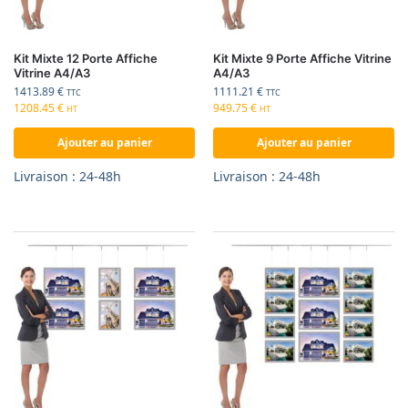
Kit Mixte 12 Porte Affiche
Kit Mixte 9 Porte Affiche Vitrine
Vitrine A4/A3
A4/A3
1413.89
€
1111.21
€
TTC
TTC
1208.45
€
949.75
€
HT
HT
Ajouter au panier
Ajouter au panier
Livraison : 24-48h
Livraison : 24-48h