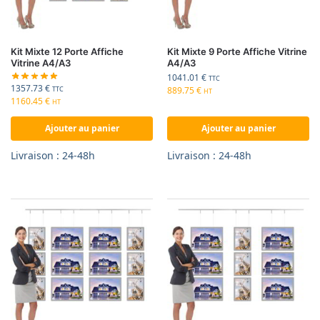
Kit Mixte 12 Porte Affiche
Kit Mixte 9 Porte Affiche Vitrine
Vitrine A4/A3
A4/A3
1041.01
€
TTC
1357.73
€
889.75
€
TTC
HT
1160.45
€
HT
Ajouter au panier
Ajouter au panier
Livraison : 24-48h
Livraison : 24-48h