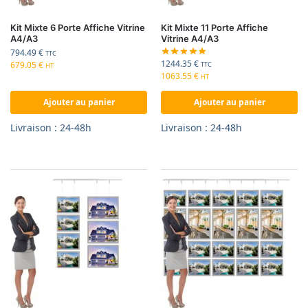
Kit Mixte 6 Porte Affiche Vitrine
Kit Mixte 11 Porte Affiche
A4/A3
Vitrine A4/A3
794.49
€
TTC
1244.35
€
679.05
€
TTC
HT
1063.55
€
HT
Ajouter au panier
Ajouter au panier
Livraison : 24-48h
Livraison : 24-48h