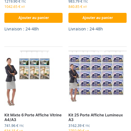
1219.90
€
983.79
€
TTC
TTC
1042.65
€
840.85
€
HT
HT
Ajouter au panier
Ajouter au panier
Livraison : 24-48h
Livraison : 24-48h
Kit Mixte 6 Porte Affiche Vitrine
Kit 25 Porte Affiche Lumineux
A4/A3
A3
741.96
€
3162.39
€
TTC
TTC
634.15
€
2702.90
€