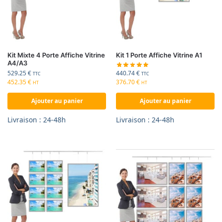
Kit Mixte 4 Porte Affiche Vitrine
Kit 1 Porte Affiche Vitrine A1
A4/A3
440.74
€
529.25
€
TTC
TTC
376.70
€
452.35
€
HT
HT
Ajouter au panier
Ajouter au panier
Livraison : 24-48h
Livraison : 24-48h