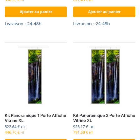
HT
HT
Ajouter au panier
Ajouter au panier
Livraison : 24-48h
Livraison : 24-48h
Kit Panoramique 1 Porte Affiche
Kit Panoramique 2 Porte Affiche
Vitrine XL
Vitrine XL
522.64
€
926.17
€
TTC
TTC
446.70
€
791.60
€
HT
HT