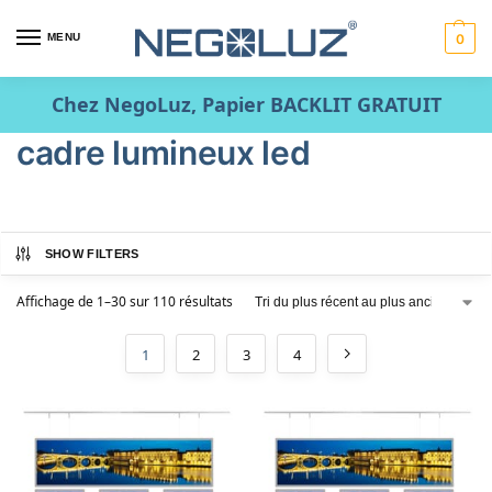
MENU
0
Chez NegoLuz, Papier BACKLIT GRATUIT
cadre lumineux led
SHOW FILTERS
Affichage de 1–30 sur 110 résultats
1
2
3
4