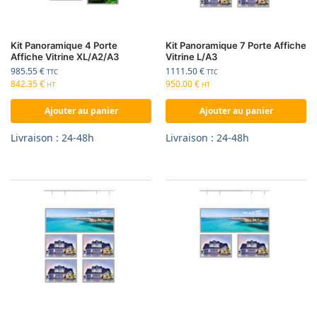
Kit Panoramique 4 Porte
Kit Panoramique 7 Porte Affiche
Affiche Vitrine XL/A2/A3
Vitrine L/A3
985.55
€
1111.50
€
TTC
TTC
842.35
€
950.00
€
HT
HT
Ajouter au panier
Ajouter au panier
Livraison : 24-48h
Livraison : 24-48h