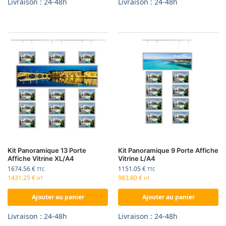
Livraison : 24-48h
Livraison : 24-48h
Kit Panoramique 13 Porte
Kit Panoramique 9 Porte Affiche
Affiche Vitrine XL/A4
Vitrine L/A4
1674.56
€
1151.05
€
TTC
TTC
1431.25
€
983.80
€
HT
HT
Ajouter au panier
Ajouter au panier
Livraison : 24-48h
Livraison : 24-48h