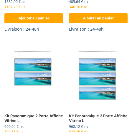
1382.00
€
405.64
€
TTC
TTC
1181.20
€
346.70
€
HT
HT
Ajouter au panier
Ajouter au panier
Livraison : 24-48h
Livraison : 24-48h
Kit Panoramique 2 Porte Affiche
Kit Panoramique 3 Porte Affiche
Vitrine L
Vitrine L
690.94
€
968.12
€
TTC
TTC
590.55
€
827.45
€