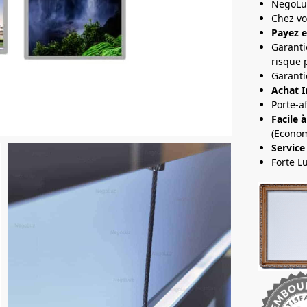
NegoLu
Chez v
Payez e
Garanti
risque 
Garanti
Achat I
Porte-a
Facile à
(Econom
Service
Forte L