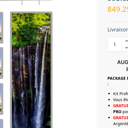
849.
Livraiso
AUG
PACKAGE
:
Kit Pro
Vous ê
GRATUI
PRO
po
GRATUI
Argenté