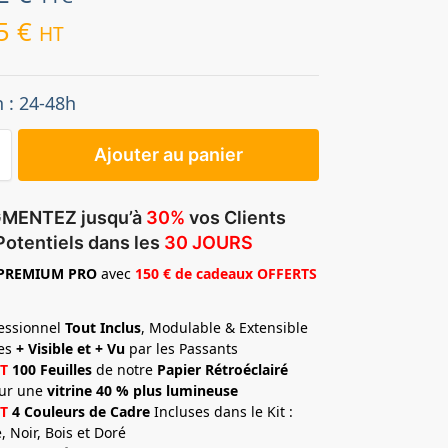
25
€
HT
n : 24-48h
Ajouter au panier
MENTEZ jusqu’à
30%
vos Clients
Potentiels dans les
30 JOURS
PREMIUM
PRO
avec
150 € de cadeaux OFFERTS
fessionnel
Tout Inclus
, Modulable & Extensible
tes
+ Visible et + Vu
par les Passants
T
100 Feuilles
de notre
Papier Rétroéclairé
ur une
vitrine 40 % plus lumineuse
T
4 Couleurs de Cadre
Incluses dans le Kit :
, Noir, Bois et Doré