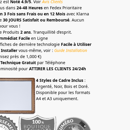
z est
Noté 4.9/5
. Voir
Avis Clients
ous dans
24-48 Heures
en Fedex Prioritaire
n 3 Fois sans Frais ou en 12 Mois
avec Klarna
e
30 JOURS Satisfait ou Remboursé
. Aucun
pour vous !
e Produits
2 ans
. Tranquillité d’esprit.
mmédiat Facile
en Ligne
ffiches de dernière technologie
Facile à Utiliser
 Installer
vous-même, voir :
Guide Installation
isez près de 1,000 €)
 Technique Gratuit
par Téléphone
uminosité pour
ATTIRER LES CLIENTS 24/24h
4 Styles de Cadre Inclus
:
Argenté, Noir, Bois et Doré.
Disponible pour les formats
A4 et A3 uniquement.