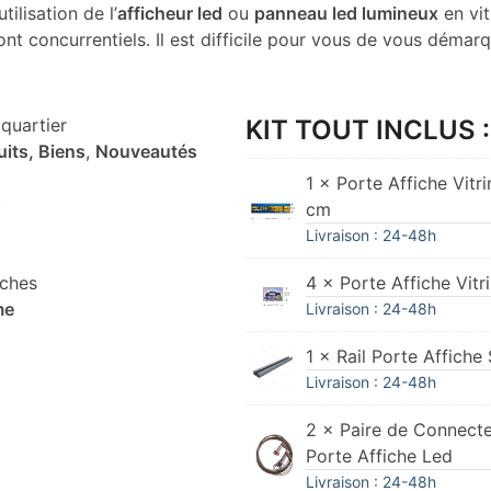
tilisation de l’
afficheur led
ou
panneau led lumineux
en vit
nt concurrentiels. Il est difficile pour vous de vous démar
quartier
KIT TOUT INCLUS :
uits, Biens
,
Nouveautés
1 × Porte Affiche Vit
s
cm
Livraison : 24-48h
iches
4 × Porte Affiche Vit
me
Livraison : 24-48h
1 × Rail Porte Affich
Livraison : 24-48h
2 × Paire de Connecte
Porte Affiche Led
Livraison : 24-48h