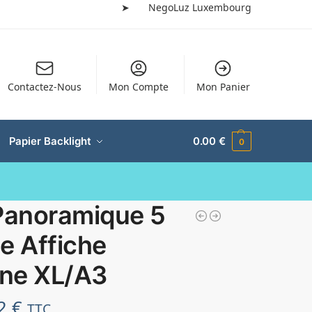
➤
NegoLuz Luxembourg
Contactez-Nous
Mon Compte
Mon Panier
Papier Backlight
0.00
€
0
 Panoramique 5
e Affiche
ine XL/A3
62
€
TTC