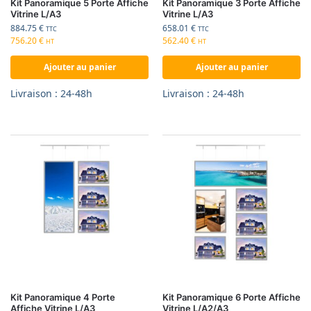
Kit Panoramique 5 Porte Affiche
Kit Panoramique 3 Porte Affiche
Vitrine L/A3
Vitrine L/A3
884.75
€
658.01
€
TTC
TTC
756.20
€
562.40
€
HT
HT
Ajouter au panier
Ajouter au panier
Livraison : 24-48h
Livraison : 24-48h
Kit Panoramique 4 Porte
Kit Panoramique 6 Porte Affiche
Affiche Vitrine L/A3
Vitrine L/A2/A3