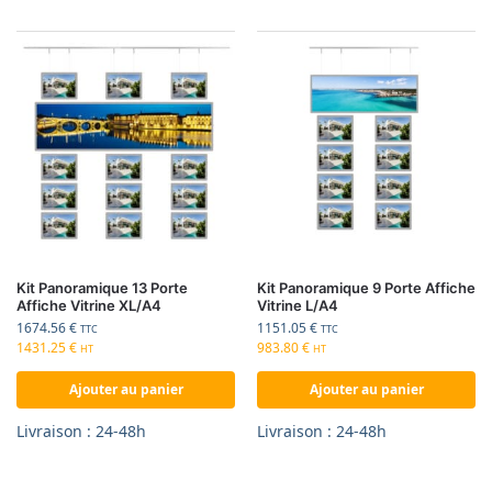
Kit Panoramique 13 Porte
Kit Panoramique 9 Porte Affiche
Affiche Vitrine XL/A4
Vitrine L/A4
1674.56
€
1151.05
€
TTC
TTC
1431.25
€
983.80
€
HT
HT
Ajouter au panier
Ajouter au panier
Livraison : 24-48h
Livraison : 24-48h