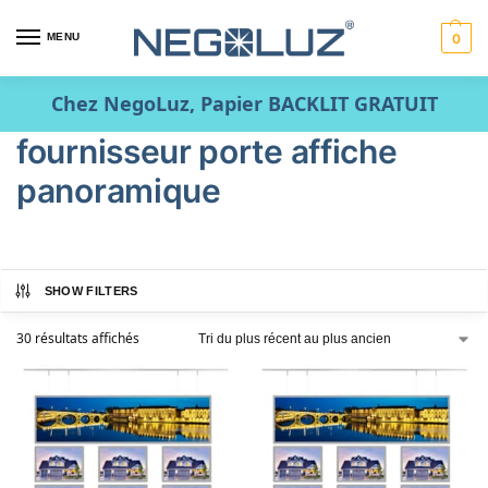
MENU
0
Chez NegoLuz, Papier BACKLIT GRATUIT
fournisseur porte affiche
panoramique
SHOW FILTERS
30 résultats affichés