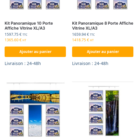
Kit Panoramique 10 Porte
Kit Panoramique 8 Porte Affiche
Affiche Vitrine XL/A3
Vitrine XL/A3
1597.75
€
1659.94
€
TTC
TTC
1365.60
€
1418.75
€
HT
HT
Ajouter au panier
Ajouter au panier
Livraison : 24-48h
Livraison : 24-48h