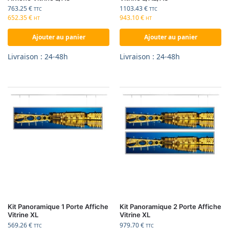
763.25
€
1103.43
€
TTC
TTC
652.35
€
943.10
€
HT
HT
Ajouter au panier
Ajouter au panier
Livraison : 24-48h
Livraison : 24-48h
Kit Panoramique 1 Porte Affiche
Kit Panoramique 2 Porte Affiche
Vitrine XL
Vitrine XL
569.26
€
979.70
€
TTC
TTC