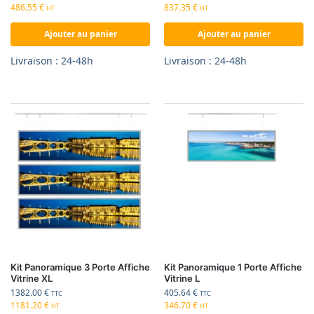
486.55
€
837.35
€
HT
HT
Ajouter au panier
Ajouter au panier
Livraison : 24-48h
Livraison : 24-48h
Kit Panoramique 3 Porte Affiche
Kit Panoramique 1 Porte Affiche
Vitrine XL
Vitrine L
1382.00
€
405.64
€
TTC
TTC
1181.20
€
346.70
€
HT
HT