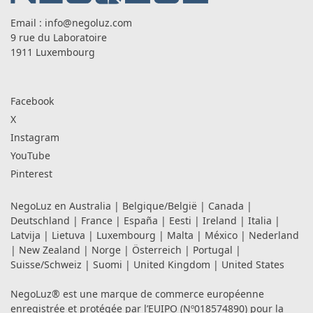
Email :
info@negoluz.com
9 rue du Laboratoire
1911 Luxembourg
Facebook
X
Instagram
YouTube
Pinterest
NegoLuz en
Australia
|
Belgique/België
|
Canada
|
Deutschland
|
France
|
España
|
Eesti
|
Ireland
|
Italia
|
Latvija
|
Lietuva
|
Luxembourg
|
Malta
|
México
|
Nederland
|
New Zealand
|
Norge
|
Österreich
|
Portugal
|
Suisse/Schweiz
|
Suomi
|
United Kingdom
|
United States
NegoLuz® est une marque de commerce européenne
enregistrée et protégée par l’EUIPO (Nº018574890) pour la