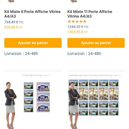
Kit Mixte 6 Porte Affiche Vitrine
Kit Mixte 11 Porte Affiche
A4/A3
Vitrine A4/A3
794.49
€
TTC
1244.35
€
679.05
€
TTC
HT
1063.55
€
HT
Ajouter au panier
Ajouter au panier
Livraison : 24-48h
Livraison : 24-48h