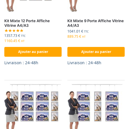
Kit Mixte 12 Porte Affiche
Kit Mixte 9 Porte Affiche Vitrine
Vitrine A4/A3
A4/A3
1041.01
€
TTC
1357.73
€
889.75
€
TTC
HT
1160.45
€
HT
Ajouter au panier
Ajouter au panier
Livraison : 24-48h
Livraison : 24-48h