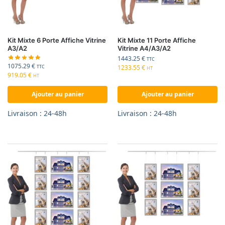
Kit Mixte 6 Porte Affiche Vitrine
Kit Mixte 11 Porte Affiche
A3/A2
Vitrine A4/A3/A2
1443.25
€
TTC
1075.29
€
1233.55
€
TTC
HT
919.05
€
HT
Ajouter au panier
Ajouter au panier
Livraison : 24-48h
Livraison : 24-48h