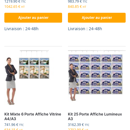
1219.90
€
983.79
€
TTC
TTC
1042.65
€
840.85
€
HT
HT
Ajouter au panier
Ajouter au panier
Livraison : 24-48h
Livraison : 24-48h
Kit Mixte 6 Porte Affiche Vitrine
Kit 25 Porte Affiche Lumineux
A4/A3
A3
741.96
€
3162.39
€
TTC
TTC
634.15
€
2702.90
€