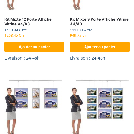
Kit Mixte 12 Porte Affiche
Kit Mixte 9 Porte Affiche Vitrine
Vitrine A4/A3
A4/A3
1413.89
€
1111.21
€
TTC
TTC
1208.45
€
949.75
€
HT
HT
Ajouter au panier
Ajouter au panier
Livraison : 24-48h
Livraison : 24-48h