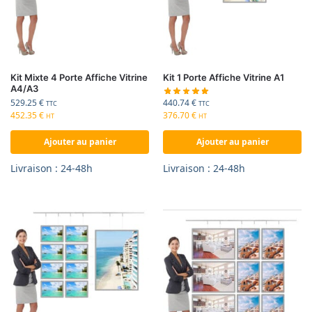
Kit Mixte 4 Porte Affiche Vitrine
Kit 1 Porte Affiche Vitrine A1
A4/A3
440.74
€
529.25
€
TTC
TTC
376.70
€
452.35
€
HT
HT
Ajouter au panier
Ajouter au panier
Livraison : 24-48h
Livraison : 24-48h