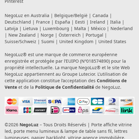
Pinterest
NegoLuz en
Australia
|
Belgique/België
|
Canada
|
Deutschland
|
France
|
España
|
Eesti
|
Ireland
|
Italia
|
Latvija
|
Lietuva
|
Luxembourg
|
Malta
|
México
|
Nederland
|
New Zealand
|
Norge
|
Österreich
|
Portugal
|
Suisse/Schweiz
|
Suomi
|
United Kingdom
|
United States
NegoLuz® est une marque de commerce européenne
enregistrée et protégée par l’EUIPO (Nº018574890) pour la
propriété intellectuelle. La marque NegoLuz® et le site Web
NegoLuz appartiennent au Groupe Lutecior. L’utilisation de
cette application constitue l’acceptation des
Conditions de
Vente
et de la
Politique de Confidentialité
de NegoLuz.
©2026
NegoLuz
– Tous Droits Réservés | Porte affiche vitrine
led, porte menu lumineux & lampe de table sans fil, lettres
lumineuses, papier backlight, vitrine agence immobilière,