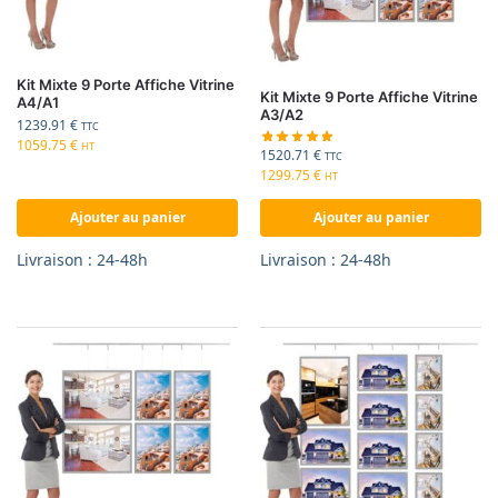
Kit Mixte 9 Porte Affiche Vitrine
Kit Mixte 9 Porte Affiche Vitrine
A4/A1
A3/A2
1239.91
€
TTC
1059.75
€
HT
1520.71
€
TTC
1299.75
€
HT
Ajouter au panier
Ajouter au panier
Livraison : 24-48h
Livraison : 24-48h