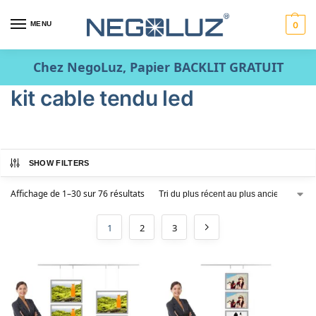
MENU
0
Chez NegoLuz, Papier BACKLIT GRATUIT
kit cable tendu led
SHOW FILTERS
Affichage de 1–30 sur 76 résultats
1
2
3