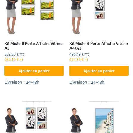
Kit Mixte 6 Porte Affiche Vitrine
Kit Mixte 4 Porte Affiche Vitrine
A3
A4/A3
802.80
€
496.49
€
TTC
TTC
686.15
€
424.35
€
HT
HT
Ajouter au panier
Ajouter au panier
Livraison : 24-48h
Livraison : 24-48h