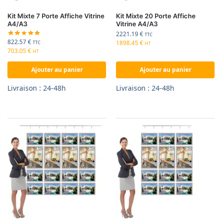
Kit Mixte 7 Porte Affiche Vitrine
Kit Mixte 20 Porte Affiche
A4/A3
Vitrine A4/A3
2221.19
€
TTC
822.57
€
1898.45
€
TTC
HT
703.05
€
HT
Ajouter au panier
Ajouter au panier
Livraison : 24-48h
Livraison : 24-48h