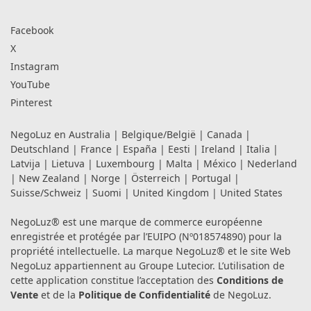
Facebook
X
Instagram
YouTube
Pinterest
NegoLuz en
Australia
|
Belgique/België
|
Canada
|
Deutschland
|
France
|
España
|
Eesti
|
Ireland
|
Italia
|
Latvija
|
Lietuva
|
Luxembourg
|
Malta
|
México
|
Nederland
|
New Zealand
|
Norge
|
Österreich
|
Portugal
|
Suisse/Schweiz
|
Suomi
|
United Kingdom
|
United States
NegoLuz® est une marque de commerce européenne
enregistrée et protégée par l’EUIPO (Nº018574890) pour la
propriété intellectuelle. La marque NegoLuz® et le site Web
NegoLuz appartiennent au Groupe Lutecior. L’utilisation de
cette application constitue l’acceptation des
Conditions de
Vente
et de la
Politique de Confidentialité
de NegoLuz.