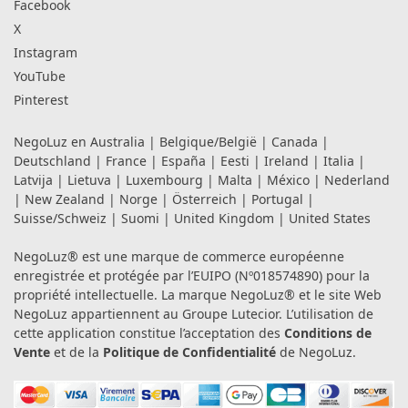
Facebook
X
Instagram
YouTube
Pinterest
NegoLuz en
Australia
|
Belgique/België
|
Canada
|
Deutschland
|
France
|
España
|
Eesti
|
Ireland
|
Italia
|
Latvija
|
Lietuva
|
Luxembourg
|
Malta
|
México
|
Nederland
|
New Zealand
|
Norge
|
Österreich
|
Portugal
|
Suisse/Schweiz
|
Suomi
|
United Kingdom
|
United States
NegoLuz® est une marque de commerce européenne
enregistrée et protégée par l’EUIPO (Nº018574890) pour la
propriété intellectuelle. La marque NegoLuz® et le site Web
NegoLuz appartiennent au Groupe Lutecior. L’utilisation de
cette application constitue l’acceptation des
Conditions de
Vente
et de la
Politique de Confidentialité
de NegoLuz.