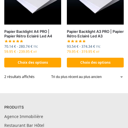
Papier Backlight A4 PRO |
Papier Backlight A3 PRO | Papier
Papier Rétro Eclairé Led A4
Rétro Eclairé Led A3
70.14
€
-
280.74
€
93.54
€
-
374.34
€
TTC
TTC
59.95
€
-
239.95
€
79.95
€
-
319.95
€
HT
HT
Choix des options
Choix des options
2 résultats affichés
PRODUITS
Agence Immobilière
Restaurant Bar Hôtel