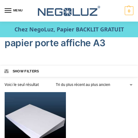
MENU
0
Chez NegoLuz, Papier BACKLIT GRATUIT
papier porte affiche A3
SHOW FILTERS
Voici le seul résultat