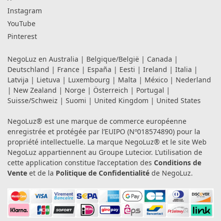
Instagram
YouTube
Pinterest
NegoLuz en
Australia
|
Belgique/België
|
Canada
|
Deutschland
|
France
|
España
|
Eesti
|
Ireland
|
Italia
|
Latvija
|
Lietuva
|
Luxembourg
|
Malta
|
México
|
Nederland
|
New Zealand
|
Norge
|
Österreich
|
Portugal
|
Suisse/Schweiz
|
Suomi
|
United Kingdom
|
United States
NegoLuz® est une marque de commerce européenne
enregistrée et protégée par l’EUIPO (Nº018574890) pour la
propriété intellectuelle. La marque NegoLuz® et le site Web
NegoLuz appartiennent au Groupe Lutecior. L’utilisation de
cette application constitue l’acceptation des
Conditions de
Vente
et de la
Politique de Confidentialité
de NegoLuz.