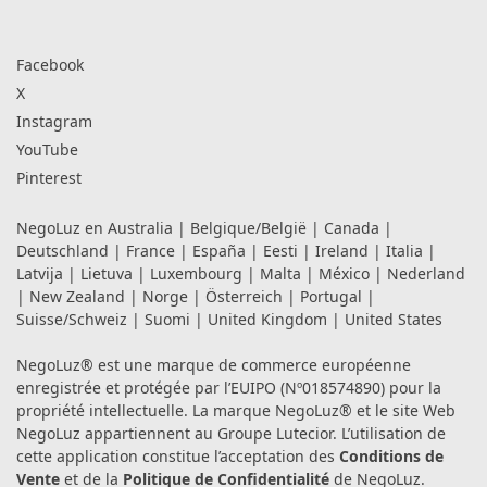
Facebook
X
Instagram
YouTube
Pinterest
NegoLuz en
Australia
|
Belgique/België
|
Canada
|
Deutschland
|
France
|
España
|
Eesti
|
Ireland
|
Italia
|
Latvija
|
Lietuva
|
Luxembourg
|
Malta
|
México
|
Nederland
|
New Zealand
|
Norge
|
Österreich
|
Portugal
|
Suisse/Schweiz
|
Suomi
|
United Kingdom
|
United States
NegoLuz® est une marque de commerce européenne
enregistrée et protégée par l’EUIPO (Nº018574890) pour la
propriété intellectuelle. La marque NegoLuz® et le site Web
NegoLuz appartiennent au Groupe Lutecior. L’utilisation de
cette application constitue l’acceptation des
Conditions de
Vente
et de la
Politique de Confidentialité
de NegoLuz.