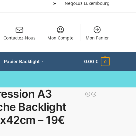
➤
NegoLuz Luxembourg
Contactez-Nous
Mon Compte
Mon Panier
Papier Backlight
0.00
€
0
ression A3
che Backlight
7x42cm – 19€