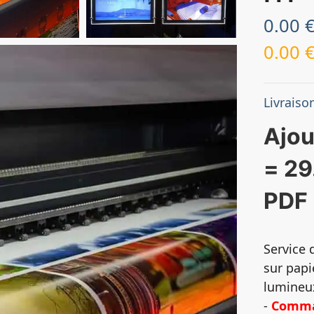
0.00
0.00
Livraison
Ajou
= 29
PDF
Service 
sur papi
lumineu
-
Comma