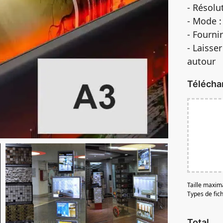
- Résol
- Mode 
- Fourni
- Laisse
autour
Télécha
Taille maxim
Types de fich
Total