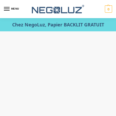
MENU
0
Chez NegoLuz, Papier BACKLIT GRATUIT