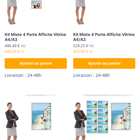
Kit Mixte 4 Porte Affiche Vitrine
Kit Mixte 4 Porte Affiche Vitrine
A4/A3
A4/A3
496.49
€
529.25
€
TTC
TTC
424.35
€
452.35
€
HT
HT
Ajouter au panier
Ajouter au panier
Livraison : 24-48h
Livraison : 24-48h