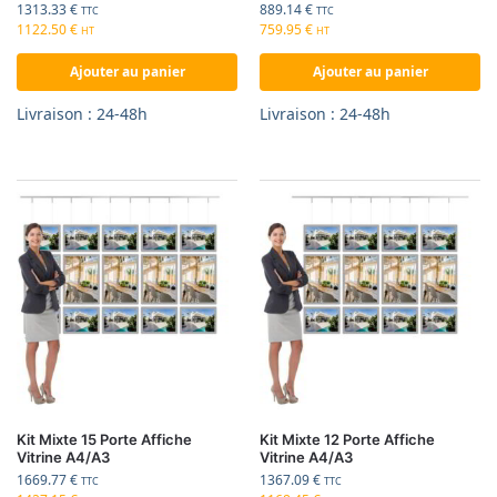
1313.33
€
889.14
€
TTC
TTC
1122.50
€
759.95
€
HT
HT
Ajouter au panier
Ajouter au panier
Livraison : 24-48h
Livraison : 24-48h
Kit Mixte 15 Porte Affiche
Kit Mixte 12 Porte Affiche
Vitrine A4/A3
Vitrine A4/A3
1669.77
€
1367.09
€
TTC
TTC