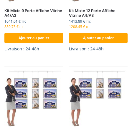
Kit Mixte 9 Porte Affiche Vitrine
Kit Mixte 12 Porte Affiche
A4/A3
Vitrine A4/A3
1041.01
€
1413.89
€
TTC
TTC
889.75
€
1208.45
€
HT
HT
Ajouter au panier
Ajouter au panier
Livraison : 24-48h
Livraison : 24-48h