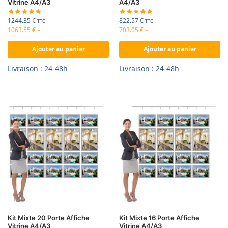
Vitrine A4/A3
A4/A3
1244.35
€
822.57
€
TTC
TTC
1063.55
€
703.05
€
HT
HT
Ajouter au panier
Ajouter au panier
Livraison : 24-48h
Livraison : 24-48h
Kit Mixte 20 Porte Affiche
Kit Mixte 16 Porte Affiche
Vitrine A4/A3
Vitrine A4/A3