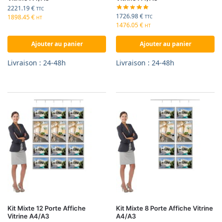
2221.19
€
TTC
1726.98
€
1898.45
€
TTC
HT
1476.05
€
HT
Ajouter au panier
Ajouter au panier
Livraison : 24-48h
Livraison : 24-48h
Kit Mixte 12 Porte Affiche
Kit Mixte 8 Porte Affiche Vitrine
Vitrine A4/A3
A4/A3