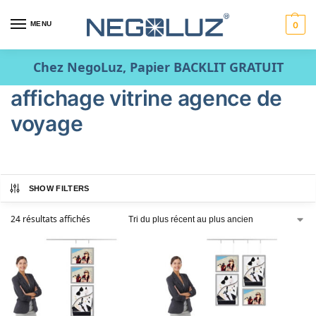
MENU
0
Chez NegoLuz, Papier BACKLIT GRATUIT
affichage vitrine agence de
voyage
SHOW FILTERS
24 résultats affichés