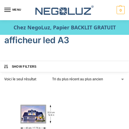
MENU
0
Chez NegoLuz, Papier BACKLIT GRATUIT
afficheur led A3
SHOW FILTERS
Voici le seul résultat