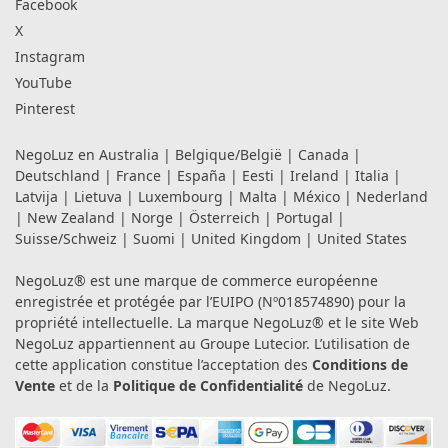
Facebook
X
Instagram
YouTube
Pinterest
NegoLuz en
Australia
|
Belgique/België
|
Canada
|
Deutschland
|
France
|
España
|
Eesti
|
Ireland
|
Italia
|
Latvija
|
Lietuva
|
Luxembourg
|
Malta
|
México
|
Nederland
|
New Zealand
|
Norge
|
Österreich
|
Portugal
|
Suisse/Schweiz
|
Suomi
|
United Kingdom
|
United States
NegoLuz® est une marque de commerce européenne
enregistrée et protégée par l’EUIPO (Nº018574890) pour la
propriété intellectuelle. La marque NegoLuz® et le site Web
NegoLuz appartiennent au Groupe Lutecior. L’utilisation de
cette application constitue l’acceptation des
Conditions de
Vente
et de la
Politique de Confidentialité
de NegoLuz.