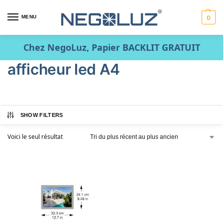
MENU
0
Chez NegoLuz, Papier BACKLIT GRATUIT
afficheur led A4
SHOW FILTERS
Voici le seul résultat