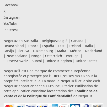
Facebook
X
Instagram
YouTube
Pinterest
NegoLuz en
Australia
|
Belgique/België
|
Canada
|
Deutschland
|
France
|
España
|
Eesti
|
Ireland
|
Italia
|
Latvija
|
Lietuva
|
Luxembourg
|
Malta
|
México
|
Nederland
|
New Zealand
|
Norge
|
Österreich
|
Portugal
|
Suisse/Schweiz
|
Suomi
|
United Kingdom
|
United States
NegoLuz® est une marque de commerce européenne
enregistrée et protégée par l’EUIPO (Nº018574890) pour la
propriété intellectuelle. La marque NegoLuz® et le site Web
NegoLuz appartiennent au Groupe Lutecior. L’utilisation de
cette application constitue l’acceptation des
Conditions de
Vente
et de la
Politique de Confidentialité
de NegoLuz.