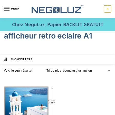
MENU
0
Chez NegoLuz, Papier BACKLIT GRATUIT
afficheur retro eclaire A1
SHOW FILTERS
Voici le seul résultat