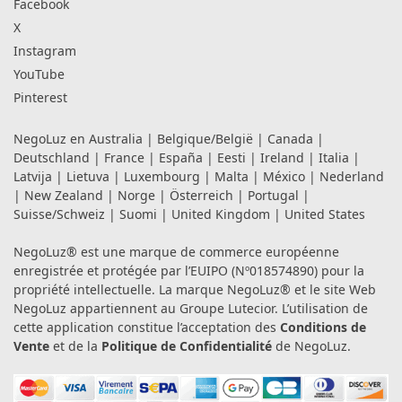
Facebook
X
Instagram
YouTube
Pinterest
NegoLuz en
Australia
|
Belgique/België
|
Canada
|
Deutschland
|
France
|
España
|
Eesti
|
Ireland
|
Italia
|
Latvija
|
Lietuva
|
Luxembourg
|
Malta
|
México
|
Nederland
|
New Zealand
|
Norge
|
Österreich
|
Portugal
|
Suisse/Schweiz
|
Suomi
|
United Kingdom
|
United States
NegoLuz® est une marque de commerce européenne
enregistrée et protégée par l’EUIPO (Nº018574890) pour la
propriété intellectuelle. La marque NegoLuz® et le site Web
NegoLuz appartiennent au Groupe Lutecior. L’utilisation de
cette application constitue l’acceptation des
Conditions de
Vente
et de la
Politique de Confidentialité
de NegoLuz.