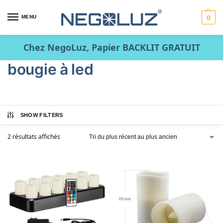
MENU
0
Chez NegoLuz, Papier BACKLIT GRATUIT
bougie à led
SHOW FILTERS
2 résultats affichés