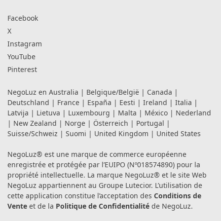
Facebook
X
Instagram
YouTube
Pinterest
NegoLuz en
Australia
|
Belgique/België
|
Canada
|
Deutschland
|
France
|
España
|
Eesti
|
Ireland
|
Italia
|
Latvija
|
Lietuva
|
Luxembourg
|
Malta
|
México
|
Nederland
|
New Zealand
|
Norge
|
Österreich
|
Portugal
|
Suisse/Schweiz
|
Suomi
|
United Kingdom
|
United States
NegoLuz® est une marque de commerce européenne
enregistrée et protégée par l’EUIPO (Nº018574890) pour la
propriété intellectuelle. La marque NegoLuz® et le site Web
NegoLuz appartiennent au Groupe Lutecior. L’utilisation de
cette application constitue l’acceptation des
Conditions de
Vente
et de la
Politique de Confidentialité
de NegoLuz.