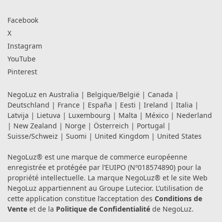
Facebook
X
Instagram
YouTube
Pinterest
NegoLuz en
Australia
|
Belgique/België
|
Canada
|
Deutschland
|
France
|
España
|
Eesti
|
Ireland
|
Italia
|
Latvija
|
Lietuva
|
Luxembourg
|
Malta
|
México
|
Nederland
|
New Zealand
|
Norge
|
Österreich
|
Portugal
|
Suisse/Schweiz
|
Suomi
|
United Kingdom
|
United States
NegoLuz® est une marque de commerce européenne
enregistrée et protégée par l’EUIPO (Nº018574890) pour la
propriété intellectuelle. La marque NegoLuz® et le site Web
NegoLuz appartiennent au Groupe Lutecior. L’utilisation de
cette application constitue l’acceptation des
Conditions de
Vente
et de la
Politique de Confidentialité
de NegoLuz.