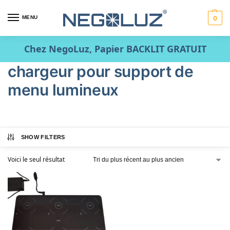
MENU
0
Chez NegoLuz, Papier BACKLIT GRATUIT
chargeur pour support de
menu lumineux
SHOW FILTERS
Voici le seul résultat