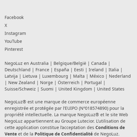
Facebook
X
Instagram
YouTube
Pinterest
NegoLuz en
Australia
|
Belgique/België
|
Canada
|
Deutschland
|
France
|
España
|
Eesti
|
Ireland
|
Italia
|
Latvija
|
Lietuva
|
Luxembourg
|
Malta
|
México
|
Nederland
|
New Zealand
|
Norge
|
Österreich
|
Portugal
|
Suisse/Schweiz
|
Suomi
|
United Kingdom
|
United States
NegoLuz® est une marque de commerce européenne
enregistrée et protégée par l’EUIPO (Nº018574890) pour la
propriété intellectuelle. La marque NegoLuz® et le site Web
NegoLuz appartiennent au Groupe Lutecior. L’utilisation de
cette application constitue l’acceptation des
Conditions de
Vente
et de la
Politique de Confidentialité
de NegoLuz.