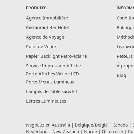
PRODUITS
INFORM
Agence Immobilière
Conditio
Restaurant Bar Hôtel
Politiqu
Agence de Voyage
Méthode
Point de Vente
Livraiso
Papier Backlight Rétro-éclairé
Retours
Service Impression Affiche
À propo
Porte-Affiches Vitrine LED
Blog
Porte-Menus Lumineux
Lampes de Table sans Fil
Lettres Lumineuses
NegoLuz en
Australia
|
Belgique/België
|
Canada
|
Nederland
|
New Zealand
|
Norge
|
Österreich
|
Po