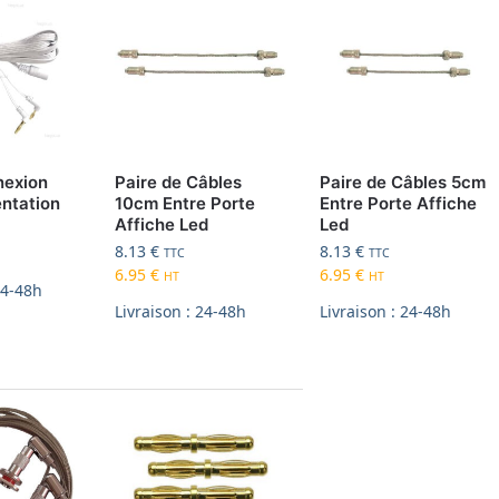
nexion
Paire de Câbles
Paire de Câbles 5cm
entation
10cm Entre Porte
Entre Porte Affiche
Affiche Led
Led
8.13
€
8.13
€
TTC
TTC
6.95
€
6.95
€
HT
HT
24-48h
Livraison : 24-48h
Livraison : 24-48h