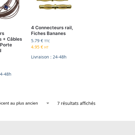
4 Connecteurs rail,
rs
Fiches Bananes
s + Câbles
5.79
€
TTC
 Porte
4.95
€
HT
d
Livraison : 24-48h
24-48h
7 résultats affichés