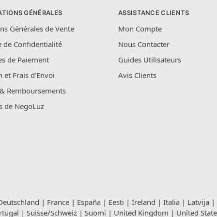
ATIONS GÉNÉRALES
ASSISTANCE CLIENTS
ns Générales de Vente
Mon Compte
e de Confidentialité
Nous Contacter
s de Paiement
Guides Utilisateurs
n et Frais d’Envoi
Avis Clients
 & Remboursements
s de NegoLuz
Deutschland
|
France
|
España
|
Eesti
|
Ireland
|
Italia
|
Latvija
|
rtugal
|
Suisse/Schweiz
|
Suomi
|
United Kingdom
|
United State