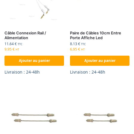
Câble Connexion Rail /
Paire de Câbles 10cm Entre
Alimentation
Porte Affiche Led
11.64
€
8.13
€
TTC
TTC
9.95
€
6.95
€
HT
HT
Ajouter au panier
Ajouter au panier
Livraison : 24-48h
Livraison : 24-48h