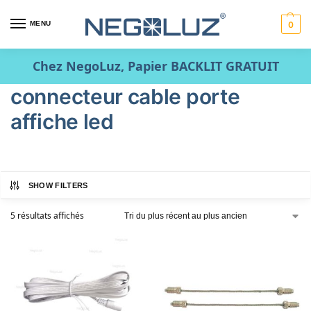
MENU
0
Chez NegoLuz, Papier BACKLIT GRATUIT
connecteur cable porte
affiche led
SHOW FILTERS
5 résultats affichés