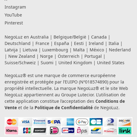
Instagram
YouTube
Pinterest
NegoLuz en
Australia
|
Belgique/België
|
Canada
|
Deutschland
|
France
|
España
|
Eesti
|
Ireland
|
Italia
|
Latvija
|
Lietuva
|
Luxembourg
|
Malta
|
México
|
Nederland
|
New Zealand
|
Norge
|
Österreich
|
Portugal
|
Suisse/Schweiz
|
Suomi
|
United Kingdom
|
United States
NegoLuz® est une marque de commerce européenne
enregistrée et protégée par l’EUIPO (Nº018574890) pour la
propriété intellectuelle. La marque NegoLuz® et le site Web
NegoLuz appartiennent au Groupe Lutecior. L’utilisation de
cette application constitue l’acceptation des
Conditions de
Vente
et de la
Politique de Confidentialité
de NegoLuz.