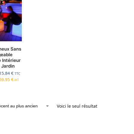
neux Sans
geable
 Intérieur
 Jardin
15.84
€
TTC
69.95
€
HT
Voici le seul résultat