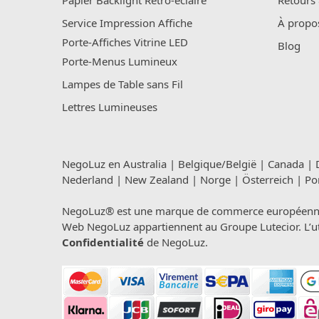
Papier Backlight Rétro-éclairé
Retours
Service Impression Affiche
À propo
Porte-Affiches Vitrine LED
Blog
Porte-Menus Lumineux
Lampes de Table sans Fil
Lettres Lumineuses
NegoLuz en
Australia
|
Belgique/België
|
Canada
|
Nederland
|
New Zealand
|
Norge
|
Österreich
|
Po
NegoLuz® est une marque de commerce européenne en
Web NegoLuz appartiennent au Groupe Lutecior. L’util
Confidentialité
de NegoLuz.