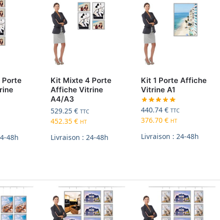
4 Porte
Kit Mixte 4 Porte
Kit 1 Porte Affiche
rine
Affiche Vitrine
Vitrine A1
A4/A3
440.74
€
529.25
€
TTC
TTC
376.70
€
452.35
€
HT
HT
Livraison : 24-48h
24-48h
Livraison : 24-48h