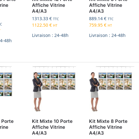
rine
Affiche Vitrine
Affiche Vitrine
A4/A3
A4/A3
1313.33
€
889.14
€
TTC
TTC
TC
1122.50
€
759.95
€
HT
HT
T
Livraison : 24-48h
Livraison : 24-48h
24-48h
9 Porte
Kit Mixte 10 Porte
Kit Mixte 8 Porte
rine
Affiche Vitrine
Affiche Vitrine
A4/A3
A4/A3