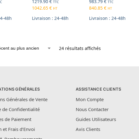
1219.90
€
983.79
€
TC
TTC
TTC
1042.65
€
840.85
€
HT
HT
24-48h
Livraison : 24-48h
Livraison : 24-48h
24 résultats affichés
ATIONS GÉNÉRALES
ASSISTANCE CLIENTS
ns Générales de Vente
Mon Compte
e de Confidentialité
Nous Contacter
s de Paiement
Guides Utilisateurs
n et Frais d’Envoi
Avis Clients