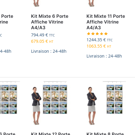
9 Porte
Kit Mixte 6 Porte
Kit Mixte 11 Porte
rine
Affiche Vitrine
Affiche Vitrine
A4/A3
A4/A3
794.49
€
TC
TTC
1244.35
€
TTC
679.05
€
HT
1063.55
€
HT
24-48h
Livraison : 24-48h
Livraison : 24-48h
6 Porte
Kit Mixte 12 Porte
Kit Mixte 8 Porte