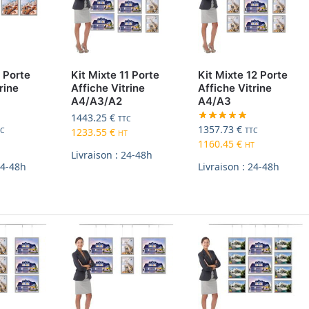
6 Porte
Kit Mixte 11 Porte
Kit Mixte 12 Porte
rine
Affiche Vitrine
Affiche Vitrine
A4/A3/A2
A4/A3
1443.25
€
TTC
1357.73
€
TC
TTC
1233.55
€
HT
1160.45
€
HT
Livraison : 24-48h
24-48h
Livraison : 24-48h