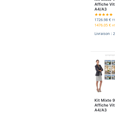
Affiche Vit
A4/A3
1726.98
€
T
1476.05
€
H
Livraison : 
Kit Mixte 
Affiche Vit
A4/A3