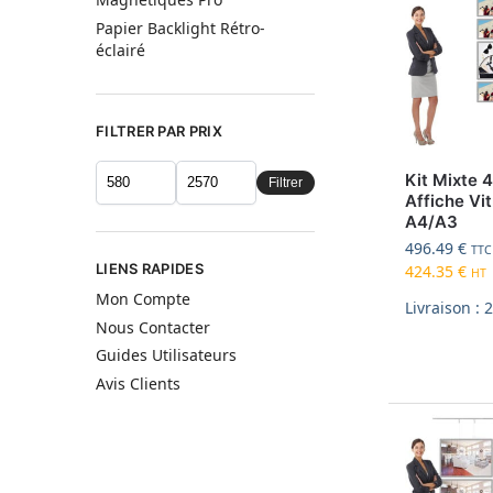
Papier Backlight Rétro-
éclairé
FILTRER PAR PRIX
Kit Mixte 
Filtrer
Affiche Vit
A4/A3
496.49
€
TTC
LIENS RAPIDES
424.35
€
HT
Mon Compte
Livraison : 
Nous Contacter
Guides Utilisateurs
Avis Clients