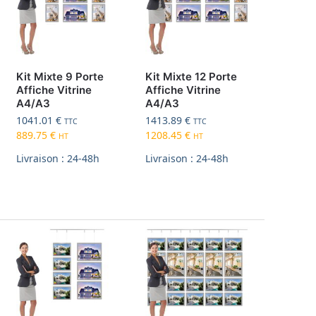
Kit Mixte 9 Porte
Kit Mixte 12 Porte
Affiche Vitrine
Affiche Vitrine
A4/A3
A4/A3
1041.01
€
1413.89
€
TTC
TTC
889.75
€
1208.45
€
HT
HT
Livraison : 24-48h
Livraison : 24-48h