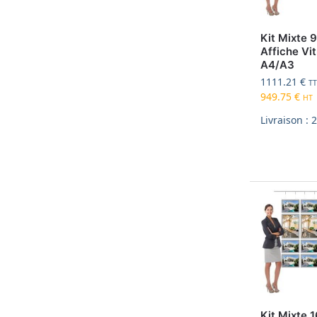
Kit Mixte 
Affiche Vit
A4/A3
1111.21
€
T
949.75
€
HT
Livraison : 
Kit Mixte 1