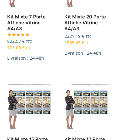
Kit Mixte 7 Porte
Kit Mixte 20 Porte
Affiche Vitrine
Affiche Vitrine
A4/A3
A4/A3
2221.19
€
TTC
822.57
€
TTC
1898.45
€
HT
703.05
€
HT
Livraison : 24-48h
Livraison : 24-48h
Kit Mixte 15 Porte
Kit Mixte 12 Porte