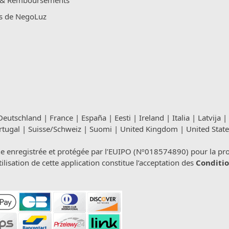
 & Remboursements
s de NegoLuz
Deutschland
|
France
|
España
|
Eesti
|
Ireland
|
Italia
|
Latvija
|
rtugal
|
Suisse/Schweiz
|
Suomi
|
United Kingdom
|
United State
registrée et protégée par l’EUIPO (Nº018574890) pour la propri
isation de cette application constitue l’acceptation des
Conditio