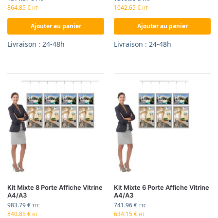
864.85
€
1042.65
€
HT
HT
Ajouter au panier
Ajouter au panier
Livraison : 24-48h
Livraison : 24-48h
Kit Mixte 8 Porte Affiche Vitrine
Kit Mixte 6 Porte Affiche Vitrine
A4/A3
A4/A3
983.79
€
741.96
€
TTC
TTC
840.85
€
634.15
€
HT
HT