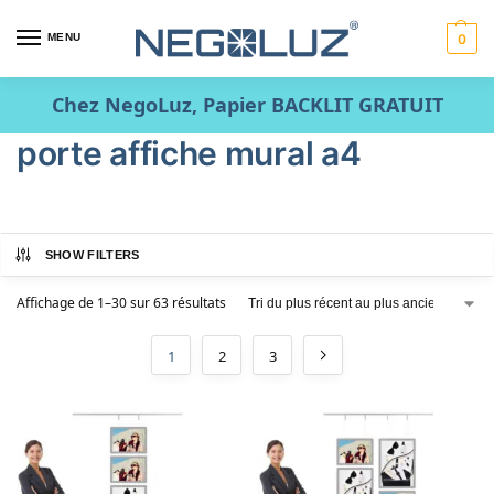
MENU
0
Chez NegoLuz, Papier BACKLIT GRATUIT
porte affiche mural a4
SHOW FILTERS
Affichage de 1–30 sur 63 résultats
1
2
3