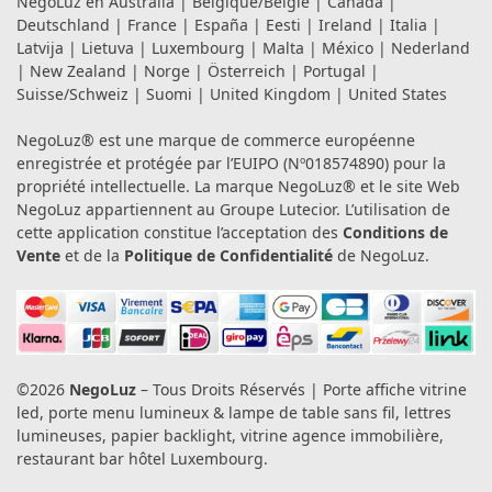
NegoLuz en
Australia
|
Belgique/België
|
Canada
|
Deutschland
|
France
|
España
|
Eesti
|
Ireland
|
Italia
|
Latvija
|
Lietuva
|
Luxembourg
|
Malta
|
México
|
Nederland
|
New Zealand
|
Norge
|
Österreich
|
Portugal
|
Suisse/Schweiz
|
Suomi
|
United Kingdom
|
United States
NegoLuz® est une marque de commerce européenne
enregistrée et protégée par l’EUIPO (Nº018574890) pour la
propriété intellectuelle. La marque NegoLuz® et le site Web
NegoLuz appartiennent au Groupe Lutecior. L’utilisation de
cette application constitue l’acceptation des
Conditions de
Vente
et de la
Politique de Confidentialité
de NegoLuz.
©2026
NegoLuz
– Tous Droits Réservés | Porte affiche vitrine
led, porte menu lumineux & lampe de table sans fil, lettres
lumineuses, papier backlight, vitrine agence immobilière,
restaurant bar hôtel Luxembourg.