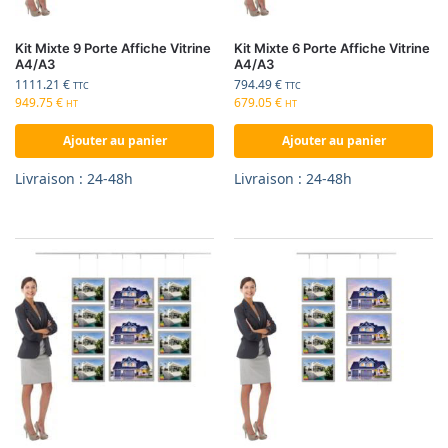
Kit Mixte 9 Porte Affiche Vitrine
Kit Mixte 6 Porte Affiche Vitrine
A4/A3
A4/A3
1111.21
€
794.49
€
TTC
TTC
949.75
€
679.05
€
HT
HT
Ajouter au panier
Ajouter au panier
Livraison : 24-48h
Livraison : 24-48h