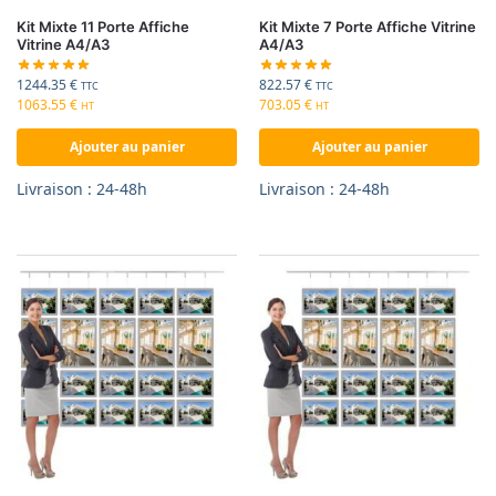
Kit Mixte 11 Porte Affiche
Kit Mixte 7 Porte Affiche Vitrine
Vitrine A4/A3
A4/A3
1244.35
€
822.57
€
TTC
TTC
1063.55
€
703.05
€
HT
HT
Ajouter au panier
Ajouter au panier
Livraison : 24-48h
Livraison : 24-48h