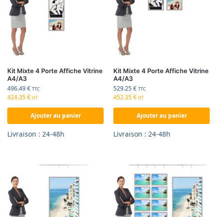
Kit Mixte 4 Porte Affiche Vitrine
Kit Mixte 4 Porte Affiche Vitrine
A4/A3
A4/A3
496.49
€
529.25
€
TTC
TTC
424.35
€
452.35
€
HT
HT
Ajouter au panier
Ajouter au panier
Livraison : 24-48h
Livraison : 24-48h