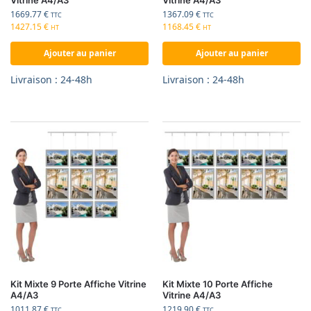
Vitrine A4/A3
Vitrine A4/A3
1669.77
€
1367.09
€
TTC
TTC
1427.15
€
1168.45
€
HT
HT
Ajouter au panier
Ajouter au panier
Livraison : 24-48h
Livraison : 24-48h
Kit Mixte 9 Porte Affiche Vitrine
Kit Mixte 10 Porte Affiche
A4/A3
Vitrine A4/A3
1011.87
€
1219.90
€
TTC
TTC