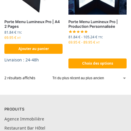
Porte Menu Lumineux Pro | A4
Porte Menu Lumineux Pro |
2 Pages
Production Personnalisée
81.84
€
TTC
81.84
€
-
105.24
€
69.95
€
TTC
HT
69.95
€
-
89.95
€
HT
Ajouter au panier
Livraison : 24-48h
Choix des options
2 résultats affichés
PRODUITS
Agence Immobilière
Restaurant Bar Hôtel