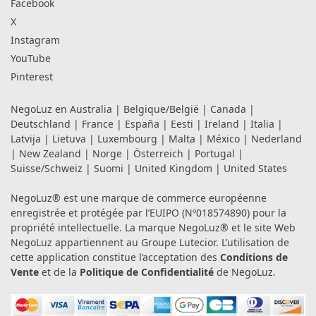
Facebook
X
Instagram
YouTube
Pinterest
NegoLuz en
Australia
|
Belgique/België
|
Canada
|
Deutschland
|
France
|
España
|
Eesti
|
Ireland
|
Italia
|
Latvija
|
Lietuva
|
Luxembourg
|
Malta
|
México
|
Nederland
|
New Zealand
|
Norge
|
Österreich
|
Portugal
|
Suisse/Schweiz
|
Suomi
|
United Kingdom
|
United States
NegoLuz® est une marque de commerce européenne
enregistrée et protégée par l’EUIPO (Nº018574890) pour la
propriété intellectuelle. La marque NegoLuz® et le site Web
NegoLuz appartiennent au Groupe Lutecior. L’utilisation de
cette application constitue l’acceptation des
Conditions de
Vente
et de la
Politique de Confidentialité
de NegoLuz.