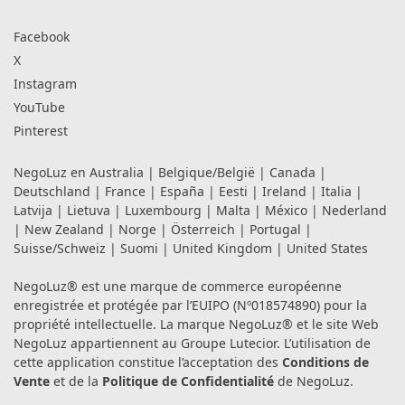
Facebook
X
Instagram
YouTube
Pinterest
NegoLuz en
Australia
|
Belgique/België
|
Canada
|
Deutschland
|
France
|
España
|
Eesti
|
Ireland
|
Italia
|
Latvija
|
Lietuva
|
Luxembourg
|
Malta
|
México
|
Nederland
|
New Zealand
|
Norge
|
Österreich
|
Portugal
|
Suisse/Schweiz
|
Suomi
|
United Kingdom
|
United States
NegoLuz® est une marque de commerce européenne
enregistrée et protégée par l’EUIPO (Nº018574890) pour la
propriété intellectuelle. La marque NegoLuz® et le site Web
NegoLuz appartiennent au Groupe Lutecior. L’utilisation de
cette application constitue l’acceptation des
Conditions de
Vente
et de la
Politique de Confidentialité
de NegoLuz.