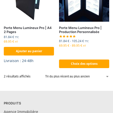
Porte Menu Lumineux Pro | A4
Porte Menu Lumineux Pro |
2 Pages
Production Personnalisée
81.84
€
TTC
81.84
€
-
105.24
€
69.95
€
TTC
HT
69.95
€
-
89.95
€
HT
Ajouter au panier
Livraison : 24-48h
Choix des options
2 résultats affichés
PRODUITS
Agence Immobilière