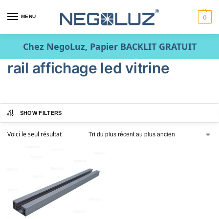
MENU
0
Chez NegoLuz, Papier BACKLIT GRATUIT
rail affichage led vitrine
SHOW FILTERS
Voici le seul résultat