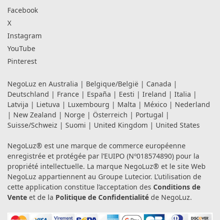
Facebook
X
Instagram
YouTube
Pinterest
NegoLuz en
Australia
|
Belgique/België
|
Canada
|
Deutschland
|
France
|
España
|
Eesti
|
Ireland
|
Italia
|
Latvija
|
Lietuva
|
Luxembourg
|
Malta
|
México
|
Nederland
|
New Zealand
|
Norge
|
Österreich
|
Portugal
|
Suisse/Schweiz
|
Suomi
|
United Kingdom
|
United States
NegoLuz® est une marque de commerce européenne
enregistrée et protégée par l’EUIPO (Nº018574890) pour la
propriété intellectuelle. La marque NegoLuz® et le site Web
NegoLuz appartiennent au Groupe Lutecior. L’utilisation de
cette application constitue l’acceptation des
Conditions de
Vente
et de la
Politique de Confidentialité
de NegoLuz.