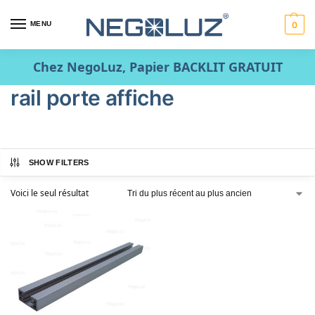
MENU
0
Chez NegoLuz, Papier BACKLIT GRATUIT
rail porte affiche
SHOW FILTERS
Voici le seul résultat