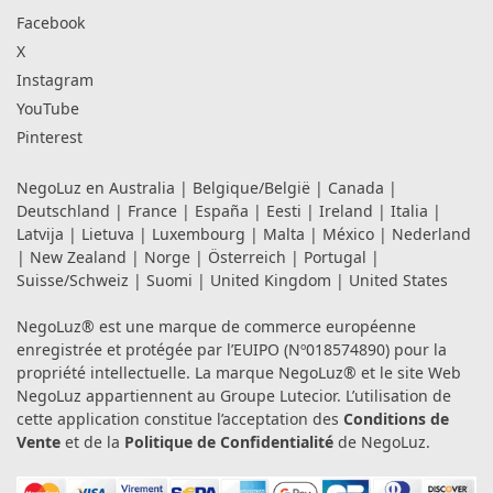
Facebook
X
Instagram
YouTube
Pinterest
NegoLuz en
Australia
|
Belgique/België
|
Canada
|
Deutschland
|
France
|
España
|
Eesti
|
Ireland
|
Italia
|
Latvija
|
Lietuva
|
Luxembourg
|
Malta
|
México
|
Nederland
|
New Zealand
|
Norge
|
Österreich
|
Portugal
|
Suisse/Schweiz
|
Suomi
|
United Kingdom
|
United States
NegoLuz® est une marque de commerce européenne
enregistrée et protégée par l’EUIPO (Nº018574890) pour la
propriété intellectuelle. La marque NegoLuz® et le site Web
NegoLuz appartiennent au Groupe Lutecior. L’utilisation de
cette application constitue l’acceptation des
Conditions de
Vente
et de la
Politique de Confidentialité
de NegoLuz.