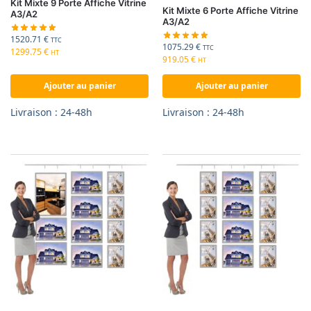
Kit Mixte 9 Porte Affiche Vitrine
Kit Mixte 6 Porte Affiche Vitrine
A3/A2
A3/A2
1520.71
€
TTC
1075.29
€
TTC
1299.75
€
HT
919.05
€
HT
Ajouter au panier
Ajouter au panier
Livraison : 24-48h
Livraison : 24-48h