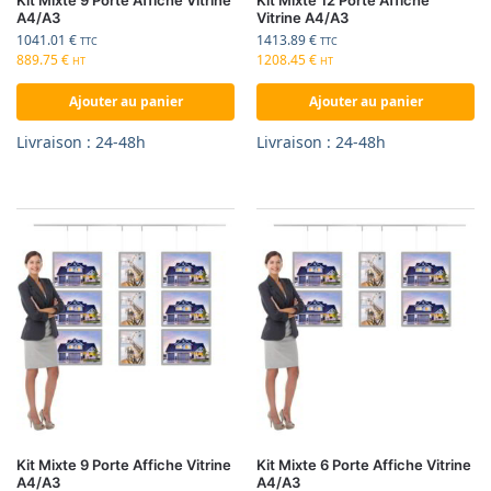
A4/A3
Vitrine A4/A3
1041.01
€
1413.89
€
TTC
TTC
889.75
€
1208.45
€
HT
HT
Ajouter au panier
Ajouter au panier
Livraison : 24-48h
Livraison : 24-48h
Kit Mixte 9 Porte Affiche Vitrine
Kit Mixte 6 Porte Affiche Vitrine
A4/A3
A4/A3