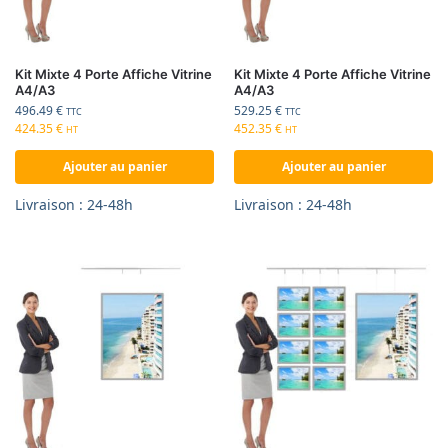
Kit Mixte 4 Porte Affiche Vitrine
Kit Mixte 4 Porte Affiche Vitrine
A4/A3
A4/A3
496.49
€
529.25
€
TTC
TTC
424.35
€
452.35
€
HT
HT
Ajouter au panier
Ajouter au panier
Livraison : 24-48h
Livraison : 24-48h