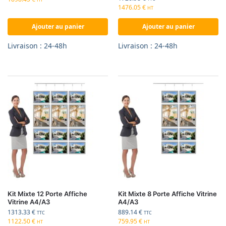
1476.05
€
HT
Ajouter au panier
Ajouter au panier
Livraison : 24-48h
Livraison : 24-48h
Kit Mixte 12 Porte Affiche
Kit Mixte 8 Porte Affiche Vitrine
Vitrine A4/A3
A4/A3
1313.33
€
889.14
€
TTC
TTC
1122.50
€
759.95
€
HT
HT