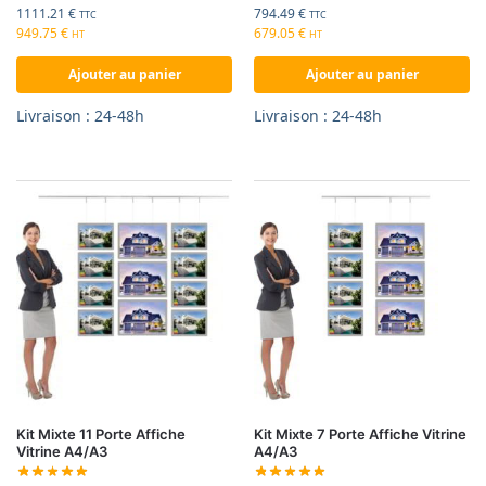
1111.21
€
794.49
€
TTC
TTC
949.75
€
679.05
€
HT
HT
Ajouter au panier
Ajouter au panier
Livraison : 24-48h
Livraison : 24-48h
Kit Mixte 11 Porte Affiche
Kit Mixte 7 Porte Affiche Vitrine
Vitrine A4/A3
A4/A3