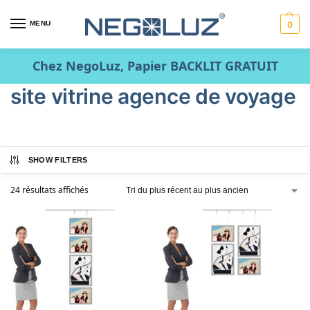
MENU
0
Chez NegoLuz, Papier BACKLIT GRATUIT
site vitrine agence de voyage
SHOW FILTERS
24 résultats affichés