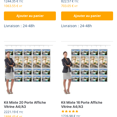
1244.35
€
822.57
€
TTC
TTC
1063.55
€
703.05
€
HT
HT
Ajouter au panier
Ajouter au panier
Livraison : 24-48h
Livraison : 24-48h
Kit Mixte 20 Porte Affiche
Kit Mixte 16 Porte Affiche
Vitrine A4/A3
Vitrine A4/A3
2221.19
€
TTC
1726.98
€
1898.45
€
TTC
HT