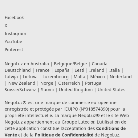
Facebook
X
Instagram
YouTube
Pinterest
NegoLuz en
Australia
|
Belgique/België
|
Canada
|
Deutschland
|
France
|
España
|
Eesti
|
Ireland
|
Italia
|
Latvija
|
Lietuva
|
Luxembourg
|
Malta
|
México
|
Nederland
|
New Zealand
|
Norge
|
Österreich
|
Portugal
|
Suisse/Schweiz
|
Suomi
|
United Kingdom
|
United States
NegoLuz® est une marque de commerce européenne
enregistrée et protégée par l’EUIPO (Nº018574890) pour la
propriété intellectuelle. La marque NegoLuz® et le site Web
NegoLuz appartiennent au Groupe Lutecior. L’utilisation de
cette application constitue l’acceptation des
Conditions de
Vente
et de la
Politique de Confidentialité
de NegoLuz.