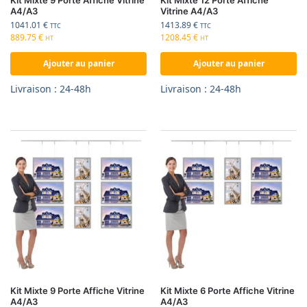
A4/A3
Vitrine A4/A3
1041.01
€
1413.89
€
TTC
TTC
889.75
€
1208.45
€
HT
HT
Ajouter au panier
Ajouter au panier
Livraison : 24-48h
Livraison : 24-48h
Kit Mixte 9 Porte Affiche Vitrine
Kit Mixte 6 Porte Affiche Vitrine
A4/A3
A4/A3