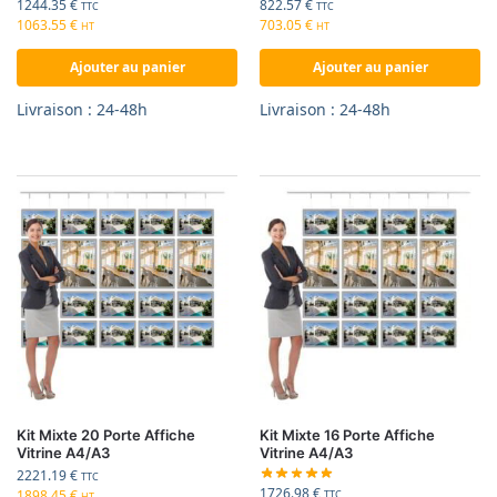
1244.35
€
822.57
€
TTC
TTC
1063.55
€
703.05
€
HT
HT
Ajouter au panier
Ajouter au panier
Livraison : 24-48h
Livraison : 24-48h
Kit Mixte 20 Porte Affiche
Kit Mixte 16 Porte Affiche
Vitrine A4/A3
Vitrine A4/A3
2221.19
€
TTC
1726.98
€
1898.45
€
TTC
HT