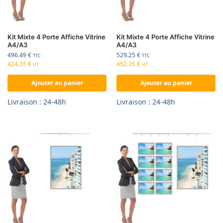
Kit Mixte 4 Porte Affiche Vitrine
Kit Mixte 4 Porte Affiche Vitrine
A4/A3
A4/A3
496.49
€
529.25
€
TTC
TTC
424.35
€
452.35
€
HT
HT
Ajouter au panier
Ajouter au panier
Livraison : 24-48h
Livraison : 24-48h