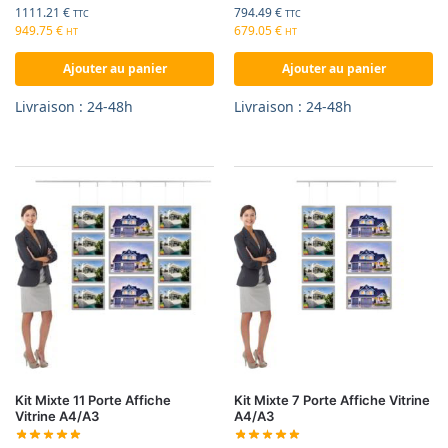
1111.21
€
794.49
€
TTC
TTC
949.75
€
679.05
€
HT
HT
Ajouter au panier
Ajouter au panier
Livraison : 24-48h
Livraison : 24-48h
Kit Mixte 11 Porte Affiche
Kit Mixte 7 Porte Affiche Vitrine
Vitrine A4/A3
A4/A3