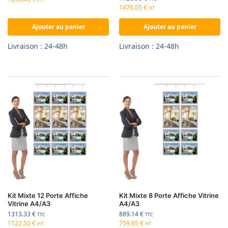
1476.05
€
HT
Ajouter au panier
Ajouter au panier
Livraison : 24-48h
Livraison : 24-48h
Kit Mixte 12 Porte Affiche
Kit Mixte 8 Porte Affiche Vitrine
Vitrine A4/A3
A4/A3
1313.33
€
889.14
€
TTC
TTC
1122.50
€
759.95
€
HT
HT