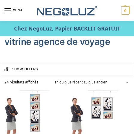
MENU
0
Chez NegoLuz, Papier BACKLIT GRATUIT
vitrine agence de voyage
SHOW FILTERS
24 résultats affichés