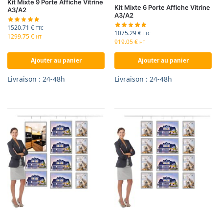
Kit Mixte 9 Porte Affiche Vitrine
Kit Mixte 6 Porte Affiche Vitrine
A3/A2
A3/A2
1520.71
€
TTC
1075.29
€
TTC
1299.75
€
HT
919.05
€
HT
Ajouter au panier
Ajouter au panier
Livraison : 24-48h
Livraison : 24-48h