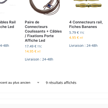
bles Rail
Paire de
4 Connecteurs rail,
iche Led
Connecteurs
Fiches Bananes
Coulissants + Câbles
5.79
€
TTC
/ Fixations Porte
4.95
€
HT
Affiche Led
24-48h
Livraison : 24-48h
17.49
€
TTC
14.95
€
HT
Livraison : 24-48h
9 résultats affichés