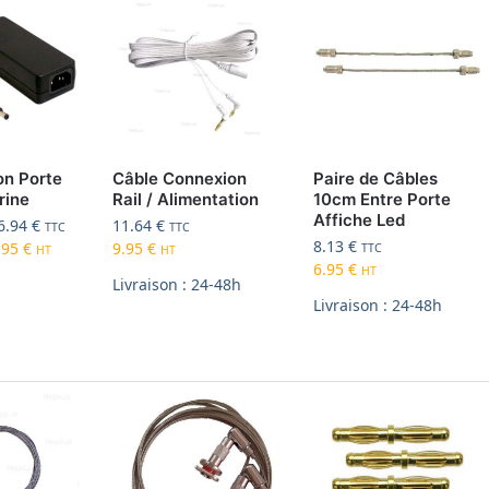
on Porte
Câble Connexion
Paire de Câbles
rine
Rail / Alimentation
10cm Entre Porte
Affiche Led
6.94
€
11.64
€
TTC
TTC
8.13
€
.95
€
9.95
€
TTC
HT
HT
6.95
€
HT
Livraison : 24-48h
Livraison : 24-48h