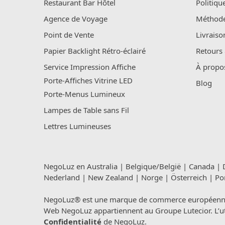
Restaurant Bar Hôtel
Politiqu
Agence de Voyage
Méthode
Point de Vente
Livraiso
Papier Backlight Rétro-éclairé
Retours
Service Impression Affiche
À propo
Porte-Affiches Vitrine LED
Blog
Porte-Menus Lumineux
Lampes de Table sans Fil
Lettres Lumineuses
NegoLuz en
Australia
|
Belgique/België
|
Canada
|
Nederland
|
New Zealand
|
Norge
|
Österreich
|
Po
NegoLuz® est une marque de commerce européenne en
Web NegoLuz appartiennent au Groupe Lutecior. L’util
Confidentialité
de NegoLuz.