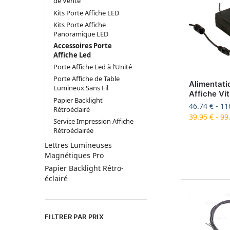
de Vente
Kits Porte Affiche LED
Kits Porte Affiche
Panoramique LED
Accessoires Porte
Affiche Led
Porte Affiche Led à l’Unité
Porte Affiche de Table
Alimentati
Lumineux Sans Fil
Affiche Vit
Papier Backlight
46.74
€
-
11
Rétroéclairé
39.95
€
-
99
Service Impression Affiche
Rétroéclairée
Lettres Lumineuses
Magnétiques Pro
Papier Backlight Rétro-
éclairé
FILTRER PAR PRIX