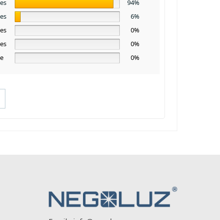
les
94%
les
6%
les
0%
les
0%
le
0%