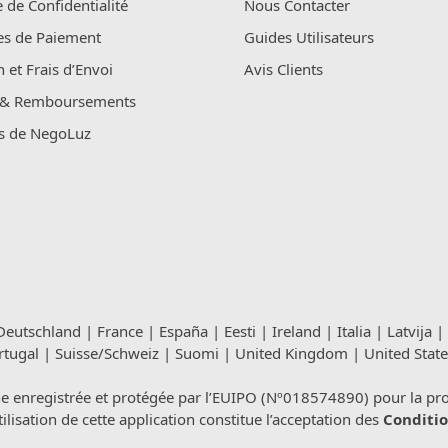
e de Confidentialité
Nous Contacter
s de Paiement
Guides Utilisateurs
n et Frais d’Envoi
Avis Clients
 & Remboursements
s de NegoLuz
Deutschland
|
France
|
España
|
Eesti
|
Ireland
|
Italia
|
Latvija
|
rtugal
|
Suisse/Schweiz
|
Suomi
|
United Kingdom
|
United State
registrée et protégée par l’EUIPO (Nº018574890) pour la propri
isation de cette application constitue l’acceptation des
Conditio