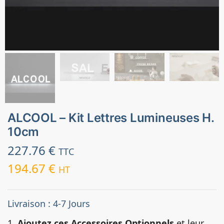
ALCOOL – Kit Lettres Lumineuses H.
10cm
227.76
€
TTC
194.67
€
HT
Livraison : 4-7 Jours
1.
Ajoutez ces Accessoires Optionnels
et leur