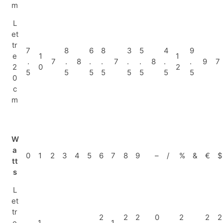
m
L
et
tr
7
8
6
8
3
5
4
9
e
1
1
.
7
.
8
.
.
7
.
.
8
.
.
9
7
2
0
2
5
5
5
5
5
5
5
5
0
c
m
W
a
0
1
2
3
4
5
6
7
8
9
–
/
%
&
€
$
tt
s
L
et
tr
2
2
2
0
2
2
2
e
1.
1.