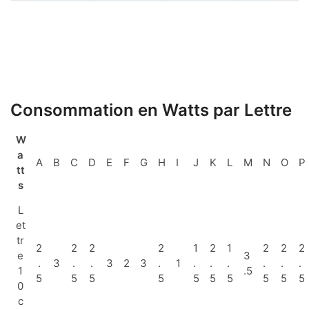
Consommation en Watts par Lettre
W
a
A
B
C
D
E
F
G
H
I
J
K
L
M
N
O
P
tt
s
L
et
tr
2
2
2
2
1
2
1
2
2
2
e
3
.
3
.
.
3
2
3
.
1
.
.
.
.
.
.
1
.5
5
5
5
5
5
5
5
5
5
5
0
c