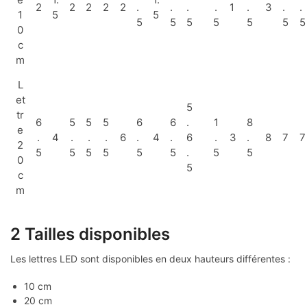
2
2
2
2
2
.
.
.
.
1
.
3
.
.
1
5
5
5
5
5
5
5
5
5
0
c
m
L
et
5
tr
6
5
5
5
6
6
.
1
8
e
.
4
.
.
.
6
.
4
.
6
.
3
.
8
7
7
2
5
5
5
5
5
5
.
5
5
0
5
c
m
2 Tailles disponibles
Les lettres LED sont disponibles en deux hauteurs différentes :
10 cm
20 cm