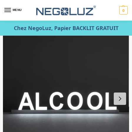
MENU
0
Chez NegoLuz, Papier BACKLIT GRATUIT