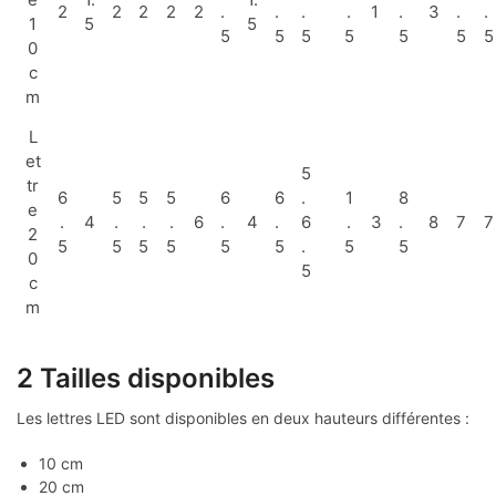
2
2
2
2
2
.
.
.
.
1
.
3
.
.
1
5
5
5
5
5
5
5
5
5
0
c
m
L
et
5
tr
6
5
5
5
6
6
.
1
8
e
.
4
.
.
.
6
.
4
.
6
.
3
.
8
7
7
2
5
5
5
5
5
5
.
5
5
0
5
c
m
2 Tailles disponibles
Les lettres LED sont disponibles en deux hauteurs différentes :
10 cm
20 cm