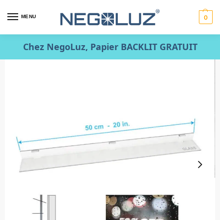
MENU
0
Chez NegoLuz, Papier BACKLIT GRATUIT