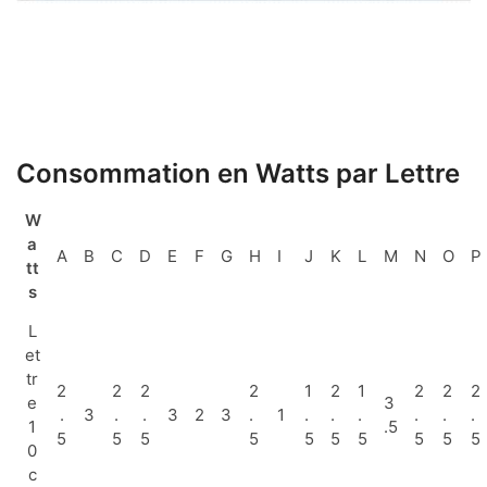
Consommation en Watts par Lettre
W
a
A
B
C
D
E
F
G
H
I
J
K
L
M
N
O
P
tt
s
L
et
tr
2
2
2
2
1
2
1
2
2
2
e
3
.
3
.
.
3
2
3
.
1
.
.
.
.
.
.
1
.5
5
5
5
5
5
5
5
5
5
5
0
c