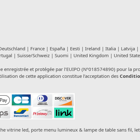
Deutschland
|
France
|
España
|
Eesti
|
Ireland
|
Italia
|
Latvija
|
rtugal
|
Suisse/Schweiz
|
Suomi
|
United Kingdom
|
United State
registrée et protégée par l’EUIPO (Nº018574890) pour la propri
isation de cette application constitue l’acceptation des
Conditio
che vitrine led, porte menu lumineux & lampe de table sans fil, let