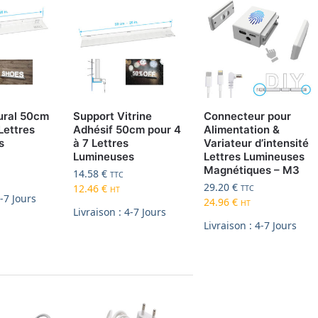
ural 50cm
Support Vitrine
Connecteur pour
Lettres
Adhésif 50cm pour 4
Alimentation &
s
à 7 Lettres
Variateur d’intensité
Lumineuses
Lettres Lumineuses
Magnétiques – M3
14.58
€
TTC
29.20
€
12.46
€
TTC
HT
4-7 Jours
24.96
€
HT
Livraison : 4-7 Jours
Livraison : 4-7 Jours