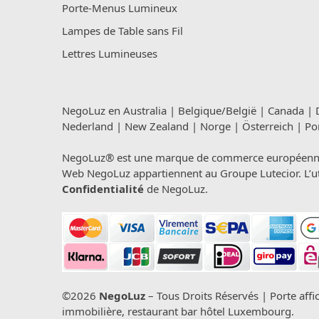
Porte-Menus Lumineux
Lampes de Table sans Fil
Lettres Lumineuses
NegoLuz en
Australia
|
Belgique/België
|
Canada
|
Nederland
|
New Zealand
|
Norge
|
Österreich
|
Po
NegoLuz® est une marque de commerce européenne en
Web NegoLuz appartiennent au Groupe Lutecior. L’util
Confidentialité
de NegoLuz.
©2026
NegoLuz
– Tous Droits Réservés | Porte affi
immobilière, restaurant bar hôtel Luxembourg.