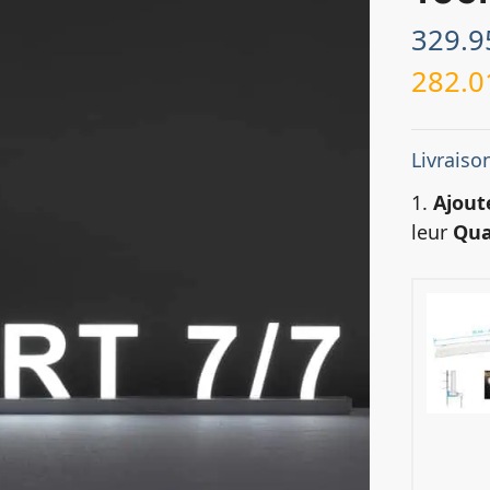
329.
282.
Livraison
1.
Ajout
leur
Qua