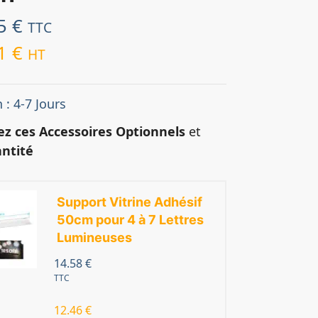
95
€
TTC
01
€
HT
 : 4-7 Jours
ez ces Accessoires Optionnels
et
ntité
Support Vitrine Adhésif
50cm pour 4 à 7 Lettres
Lumineuses
14.58
€
TTC
12.46
€