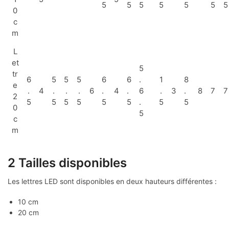
5
5
5
5
5
5
5
0
c
m
L
et
5
tr
6
5
5
5
6
6
.
1
8
e
.
4
.
.
.
6
.
4
.
6
.
3
.
8
7
7
2
5
5
5
5
5
5
.
5
5
0
5
c
m
2 Tailles disponibles
Les lettres LED sont disponibles en deux hauteurs différentes :
10 cm
20 cm