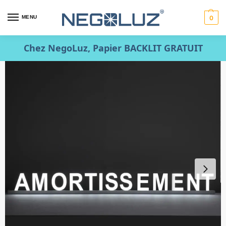
MENU
0
Chez NegoLuz, Papier BACKLIT GRATUIT