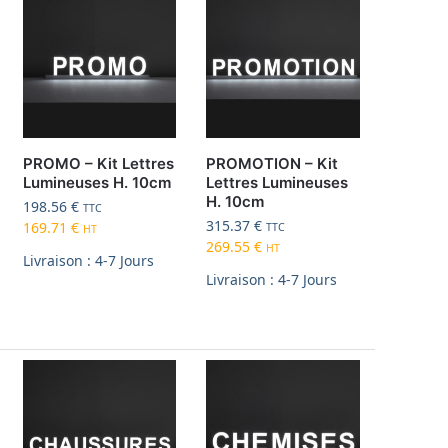
PROMO – Kit Lettres
PROMOTION – Kit
Lumineuses H. 10cm
Lettres Lumineuses
H. 10cm
198.56
€
TTC
315.37
€
169.71
€
TTC
HT
269.55
€
HT
Livraison : 4-7 Jours
Livraison : 4-7 Jours