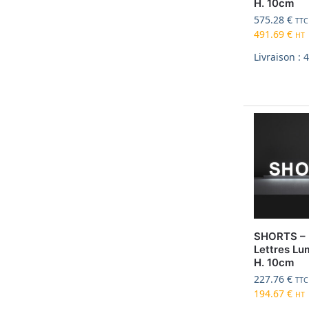
H. 10cm
575.28
€
TTC
491.69
€
HT
Livraison : 
SHORTS – 
Lettres Lu
H. 10cm
227.76
€
TTC
194.67
€
HT