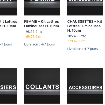
it Lettres
FEMME – Kit Lettres
CHAUSSETTES – Kit
s H. 10cm
Lumineuses H. 10cm
Lettres Lumineuses
H. 10cm
198.56
€
TTC
385.48
€
169.71
€
TTC
HT
329.47
€
HT
4-7 Jours
Livraison : 4-7 Jours
Livraison : 4-7 Jours