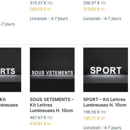
315.37
€
256.97
€
TTC
TTC
269.55
€
219.63
€
HT
HT
Livraison : 4-7 Jours
Livraison : 4-7 Jours
4-7 Jours
Kit
SOUS VETEMENTS –
SPORT – Kit Lettres
mineuses
Kit Lettres
Lumineuses H. 10cm
Lumineuses H. 10cm
198.56
€
TTC
487.67
€
169.71
€
TTC
HT
416.81
€
HT
Livraison : 4-7 Jours