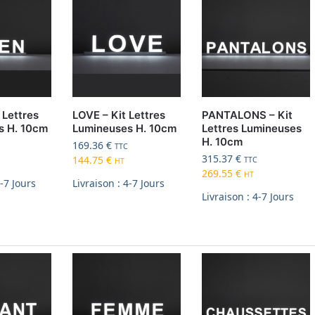
 Lettres
LOVE – Kit Lettres
PANTALONS – Kit
s H. 10cm
Lumineuses H. 10cm
Lettres Lumineuses
H. 10cm
169.36
€
TTC
315.37
€
144.75
€
TTC
HT
269.55
€
HT
4-7 Jours
Livraison : 4-7 Jours
Livraison : 4-7 Jours