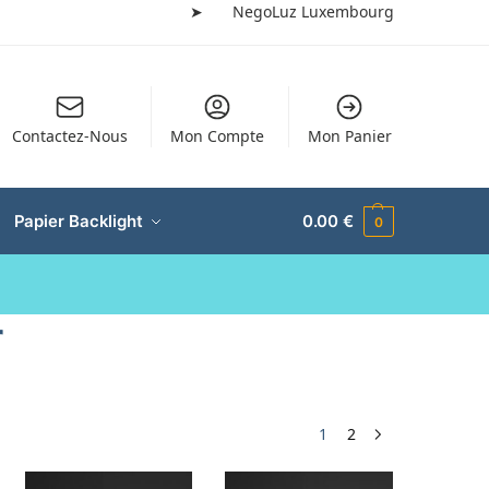
➤
NegoLuz Luxembourg
Contactez-Nous
Mon Compte
Mon Panier
Papier Backlight
0.00
€
0
r
1
2