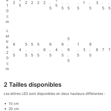
2
2
2
2
2
.
.
.
.
1
.
3
.
.
1
5
5
5
5
5
5
5
5
5
0
c
m
L
et
5
tr
6
5
5
5
6
6
.
1
8
e
.
4
.
.
.
6
.
4
.
6
.
3
.
8
7
7
2
5
5
5
5
5
5
.
5
5
0
5
c
m
2 Tailles disponibles
Les lettres LED sont disponibles en deux hauteurs différentes :
10 cm
20 cm