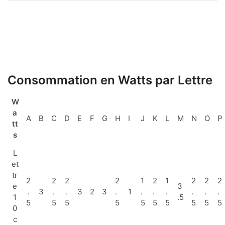
Consommation en Watts par Lettre
W
a
A
B
C
D
E
F
G
H
I
J
K
L
M
N
O
P
tt
s
L
et
tr
2
2
2
2
1
2
1
2
2
2
e
3
.
3
.
.
3
2
3
.
1
.
.
.
.
.
.
1
.5
5
5
5
5
5
5
5
5
5
5
0
c