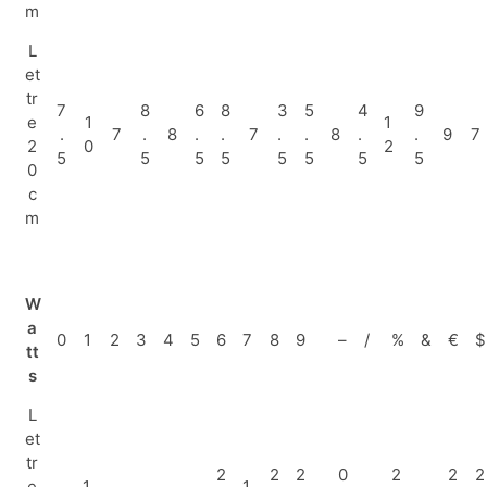
m
L
et
tr
7
8
6
8
3
5
4
9
e
1
1
.
7
.
8
.
.
7
.
.
8
.
.
9
7
2
0
2
5
5
5
5
5
5
5
5
0
c
m
W
a
0
1
2
3
4
5
6
7
8
9
–
/
%
&
€
$
tt
s
L
et
tr
2
2
2
0
2
2
2
e
1.
1.