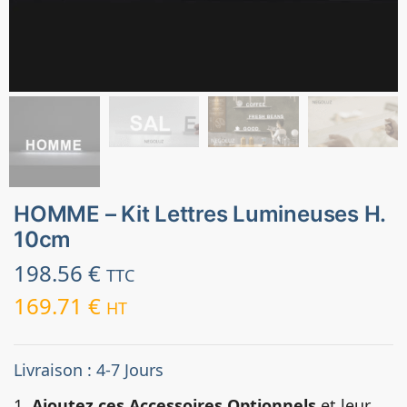
HOMME – Kit Lettres Lumineuses H.
10cm
198.56
€
TTC
169.71
€
HT
Livraison : 4-7 Jours
1.
Ajoutez ces Accessoires Optionnels
et leur