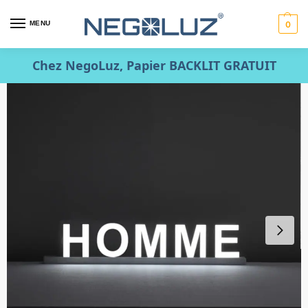
MENU
0
Chez NegoLuz, Papier BACKLIT GRATUIT